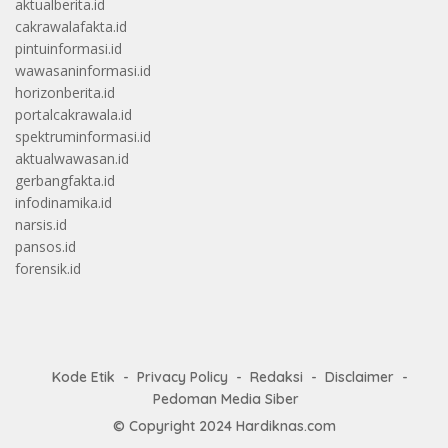
aktualberita.id
cakrawalafakta.id
pintuinformasi.id
wawasaninformasi.id
horizonberita.id
portalcakrawala.id
spektruminformasi.id
aktualwawasan.id
gerbangfakta.id
infodinamika.id
narsis.id
pansos.id
forensik.id
Kode Etik
Privacy Policy
Redaksi
Disclaimer
Pedoman Media Siber
© Copyright 2024
Hardiknas.com