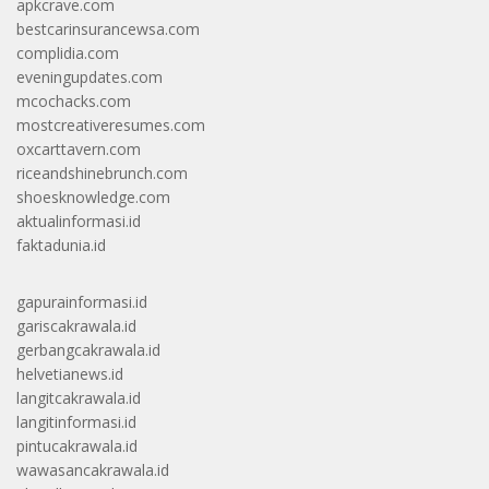
apkcrave.com
bestcarinsurancewsa.com
complidia.com
eveningupdates.com
mcochacks.com
mostcreativeresumes.com
oxcarttavern.com
riceandshinebrunch.com
shoesknowledge.com
aktualinformasi.id
faktadunia.id
gapurainformasi.id
gariscakrawala.id
gerbangcakrawala.id
helvetianews.id
langitcakrawala.id
langitinformasi.id
pintucakrawala.id
wawasancakrawala.id