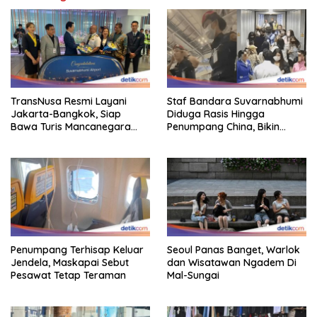
TransNusa Resmi Layani
Staf Bandara Suvarnabhumi
Jakarta-Bangkok, Siap
Diduga Rasis Hingga
Bawa Turis Mancanegara
Penumpang China, Bikin
Hingga Indonesia
Gestur Mata Sipit
Penumpang Terhisap Keluar
Seoul Panas Banget, Warlok
Jendela, Maskapai Sebut
dan Wisatawan Ngadem Di
Pesawat Tetap Teraman
Mal-Sungai