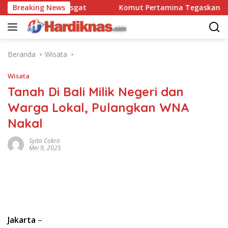
Langsung
tbravo 90 Pasgat
Breaking News
Komut Pertamina Tegaskan Tak Bol
ke
konten
Beranda
Wisata
Wisata
Tanah Di Bali Milik Negeri dan
Warga Lokal, Pulangkan WNA
Nakal
Syita Cokro
Mei 9, 2025
Jakarta
–