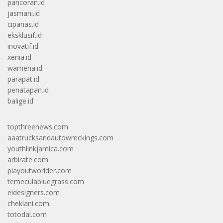
pancoran.id
jasmani.id
cipanas.id
eksklusif.id
inovatif.id
xenia.id
wamena.id
parapat.id
penatapan.id
balige.id
topthreenews.com
aaatrucksandautowreckings.com
youthlinkjamica.com
arbirate.com
playoutworlder.com
temeculabluegrass.com
eldesigners.com
cheklani.com
totodal.com