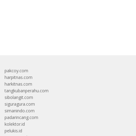
bandar besar starlight princess1000 bagi bonus
pakcoy.com
harpitnas.com
harkitnas.com
tangkubanperahu.com
sibolangit.com
siguragura.com
simanindo.com
padarincang.com
kolektor.id
pelukis.id