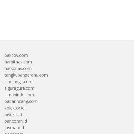
bandar besar starlight princess1000 bagi bonus
pakcoy.com
harpitnas.com
harkitnas.com
tangkubanperahu.com
sibolangit.com
siguragura.com
simanindo.com
padarincang.com
kolektor.id
pelukis.id
pancoran.id
jasmani.id