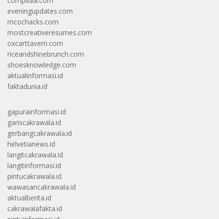
complidia.com
eveningupdates.com
mcochacks.com
mostcreativeresumes.com
oxcarttavern.com
riceandshinebrunch.com
shoesknowledge.com
aktualinformasi.id
faktadunia.id
gapurainformasi.id
gariscakrawala.id
gerbangcakrawala.id
helvetianews.id
langitcakrawala.id
langitinformasi.id
pintucakrawala.id
wawasancakrawala.id
aktualberita.id
cakrawalafakta.id