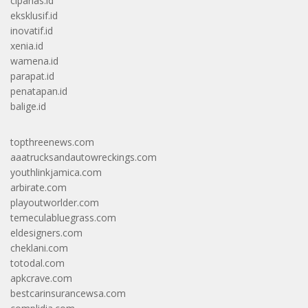
cipanas.id
eksklusif.id
inovatif.id
xenia.id
wamena.id
parapat.id
penatapan.id
balige.id
topthreenews.com
aaatrucksandautowreckings.com
youthlinkjamica.com
arbirate.com
playoutworlder.com
temeculabluegrass.com
eldesigners.com
cheklani.com
totodal.com
apkcrave.com
bestcarinsurancewsa.com