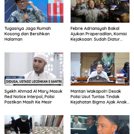
Tugasnya Jaga Rumah
Febrie Adriansyah Bakal
Kosong dan Bersihkan
Ajukan Praperadilan, Komisi
Halaman
Kejaksaan: Sudah Diatur
Hukum Kegiatan
Syekh Ahmad Al Misry Masuk
Mantan Wakapolri Desak
Red Notice Interpol, Polisi
Polisi Usut Tuntas Tindak
Pastikan Masih Ke Mesir
Kejahatan Bigmo Ajak Anak
Di Bawah Umur Promosikan
Vape