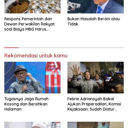
Respons Pemerintah dan
Bukan Masalah Berani atau
Dewan Perwakilan Rakyat
Tidak
soal Biaya MBG Harus
Dipisah Di Biaya
Pembelajaran
Rekomendasi untuk kamu
Tugasnya Jaga Rumah
Febrie Adriansyah Bakal
Kosong dan Bersihkan
Ajukan Praperadilan, Komisi
Halaman
Kejaksaan: Sudah Diatur
Hukum Kegiatan