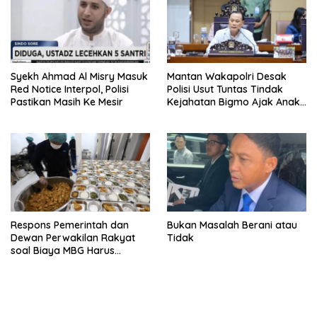
Syekh Ahmad Al Misry Masuk
Mantan Wakapolri Desak
Red Notice Interpol, Polisi
Polisi Usut Tuntas Tindak
Pastikan Masih Ke Mesir
Kejahatan Bigmo Ajak Anak
Di Bawah Umur Promosikan
Vape
Respons Pemerintah dan
Bukan Masalah Berani atau
Dewan Perwakilan Rakyat
Tidak
soal Biaya MBG Harus
Dipisah Di Biaya
Pembelajaran