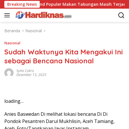
Langsung
n
Breaking News
Trend Populer Makan Tabungan Masih Terjadi? Eko
ke
konten
Beranda
Nasional
Nasional
Sudah Waktunya Kita Mengakui Ini
sebagai Bencana Nasional
Syita Cokro
Desember 13, 2025
loading…
Anies Baswedan Di melihat lokasi bencana Di Di
Pondok Pesantren Darul Mukhlisin, Aceh Tamiang,
Aceh. Foto/Tangkapan layar Instagram