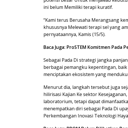
potensi besar Untuk menjawab kebutuh
ini belum Memiliki terapi kuratif.
“Kami terus Berusaha Merangsang kem
khususnya Melewati terapi sel yang ama
pernyataannya, Kamis (15/5).
Baca Juga: ProSTEM Komitmen Pada P
Sebagai Pada Di strategi jangka panj
berbagai pemangku kepentingan, baik D
menciptakan ekosistem yang mendukung
Menurut dia, langkah tersebut juga s
hilirisasi Kajian Ke sektor Kesejagana
laboratorium, tetapi dapat dimanfaat
menempatkan diri sebagai Pada Di upay
Perkembangan Inovasi Teknologi Hayat