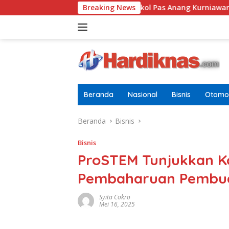
Langsung
Pria Dewasa
Letkol Pas Anang Kurniawan Resmi Jabat 
Breaking News
ke
konten
Beranda
Nasional
Bisnis
Otomot
Beranda
Bisnis
Bisnis
ProSTEM Tunjukkan 
Pembaharuan Pembuat
Syita Cokro
Mei 16, 2025