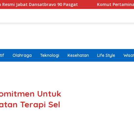
Dansatbravo 90 Pasgat
Komut Pertamina Tegaskan Tak
if
Olahraga
Teknologi
Kesehatan
Life Style
Wisa
band
Komitmen Untuk
an Terapi Sel