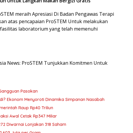
nuh Untuk Langkah Makan Bergizi Gratis
oSTEM meraih Apresiasi Di Badan Pengawas Terapi
rikan atas pencapaian ProSTEM Untuk melakukan
fasilitas laboratorium yang telah memenuhi
onesia News: ProSTEM Tunjukkan Komitmen Untuk
 Gangguan Pasokan
adi? Ekonom Menyoroti Dinamika Simpanan Nasabah
emerintah Raup Rp40 Triliun
saksi Awal Cetak Rp347 Miliar
272 Diwarnai Lonjakan 318 Saham
p2,603 Juta per Gram