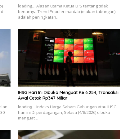
o)
loading… Alasan utama Ketua LPS tentang tidak
nt
benarnya Trend Populer mantab (makan tabungan)
adalah peningkatan…
IHSG Hari Ini Dibuka Menguat Ke 6.254, Transaksi
Awal Cetak Rp347 Miliar
alan
loading… Indeks Harga Saham Gabungan atau IHSG
030
hari ini Di perdagangan, Selasa (4/8/2026) dibuka
menguat…