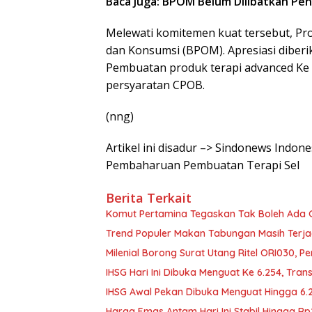
Baca Juga: BPOM Belum Dilibatkan Pe
Melewati komitemen kuat tersebut, Pr
dan Konsumsi (BPOM). Apresiasi dibe
Pembuatan produk terapi advanced Ke 
persyaratan CPOB.
(nng)
Artikel ini disadur –> Sindonews Ind
Pembaharuan Pembuatan Terapi Sel
Berita Terkait
Komut Pertamina Tegaskan Tak Boleh Ada
Trend Populer Makan Tabungan Masih Terj
Milenial Borong Surat Utang Ritel ORI030, P
IHSG Hari Ini Dibuka Menguat Ke 6.254, Tran
IHSG Awal Pekan Dibuka Menguat Hingga 6.
Harga Emas Antam Hari Ini Stabil Hingga R