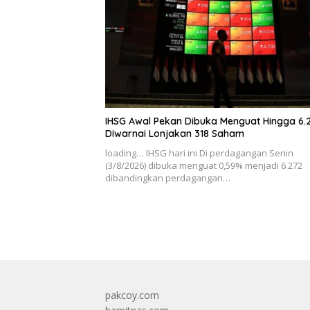
IHSG Awal Pekan Dibuka Menguat Hingga 6.
Diwarnai Lonjakan 318 Saham
loading… IHSG hari ini Di perdagangan Senin
(3/8/2026) dibuka menguat 0,59% menjadi 6.272
dibandingkan perdagangan…
pakcoy.com