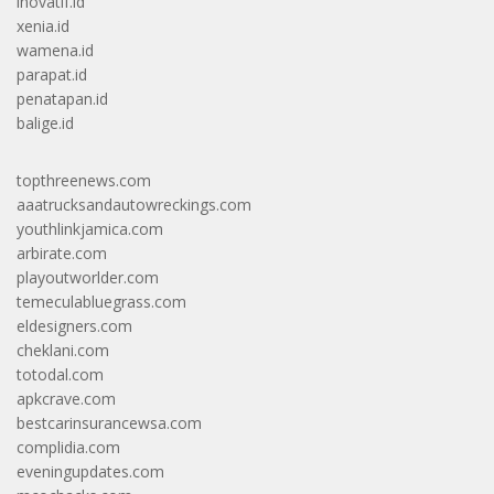
inovatif.id
xenia.id
wamena.id
parapat.id
penatapan.id
balige.id
topthreenews.com
aaatrucksandautowreckings.com
youthlinkjamica.com
arbirate.com
playoutworlder.com
temeculabluegrass.com
eldesigners.com
cheklani.com
totodal.com
apkcrave.com
bestcarinsurancewsa.com
complidia.com
eveningupdates.com