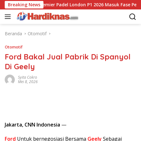
Langsung
Breaking News
Premier Padel London P1 2026 Masuk Fase Penentuan, N
ke
konten
Beranda
Otomotif
Otomotif
Ford Bakal Jual Pabrik Di Spanyol
Di Geely
Syita Cokro
Mei 8, 2026
Jakarta, CNN Indonesia
—
Ford
Untuk bernegosiasi Bersama
Geely
Sebagai