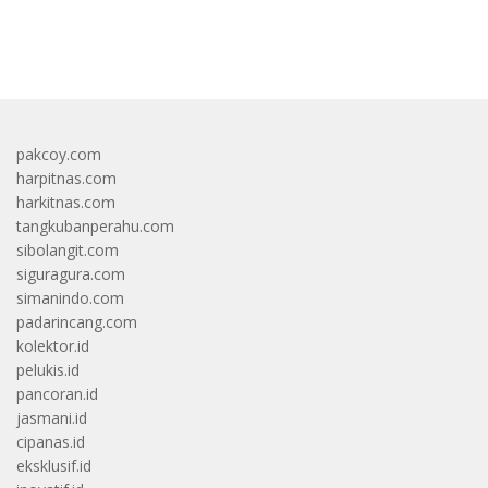
bandar besar starlight princess1000 bagi bonus
pakcoy.com
harpitnas.com
harkitnas.com
tangkubanperahu.com
sibolangit.com
siguragura.com
simanindo.com
padarincang.com
kolektor.id
pelukis.id
pancoran.id
jasmani.id
cipanas.id
eksklusif.id