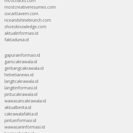
mcochacks.com
mostcreativeresumes.com
oxcarttavern.com
riceandshinebrunch.com
shoesknowledge.com
aktualinformasi.id
faktadunia.id
gapurainformasi.id
gariscakrawala.id
gerbangcakrawala.id
helvetianews.id
langitcakrawala.id
langitinformasi.id
pintucakrawala.id
wawasancakrawala.id
aktualberita.id
cakrawalafakta.id
pintuinformasi.id
wawasaninformasi.id