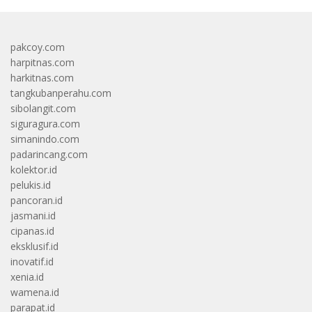
pakcoy.com
harpitnas.com
harkitnas.com
tangkubanperahu.com
sibolangit.com
siguragura.com
simanindo.com
padarincang.com
kolektor.id
pelukis.id
pancoran.id
jasmani.id
cipanas.id
eksklusif.id
inovatif.id
xenia.id
wamena.id
parapat.id