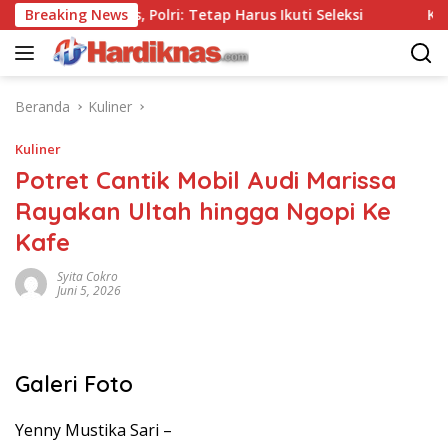
Langsung
i Tanpa Tes, Polri: Tetap Harus Ikuti Seleksi
Breaking News
Kemenpar
ke
konten
Beranda
Kuliner
Kuliner
Potret Cantik Mobil Audi Marissa
Rayakan Ultah hingga Ngopi Ke
Kafe
Syita Cokro
Juni 5, 2026
Galeri Foto
Yenny Mustika Sari –