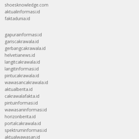
shoesknowledge.com
aktualinformasi.id
faktadunia.id
gapurainformasi.id
gariscakrawala.id
gerbangcakrawala.id
helvetianews.id
langitcakrawala.id
langitinformasi.id
pintucakrawala.id
wawasancakrawala.id
aktualberita.id
cakrawalafakta.id
pintuinformasi.id
wawasaninformasi.id
horizonberita.id
portalcakrawala.id
spektruminformasi.id
aktualwawasan.id