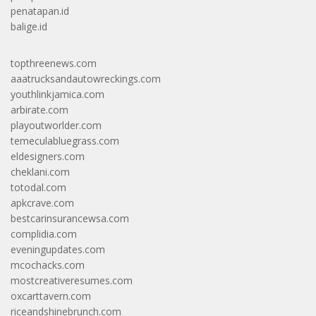
penatapan.id
balige.id
topthreenews.com
aaatrucksandautowreckings.com
youthlinkjamica.com
arbirate.com
playoutworlder.com
temeculabluegrass.com
eldesigners.com
cheklani.com
totodal.com
apkcrave.com
bestcarinsurancewsa.com
complidia.com
eveningupdates.com
mcochacks.com
mostcreativeresumes.com
oxcarttavern.com
riceandshinebrunch.com