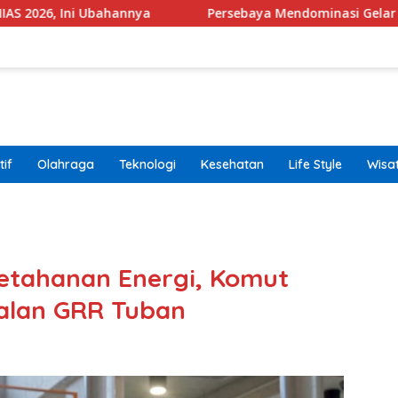
hannya
Persebaya Mendominasi Gelar Ri 2026 usai Kal
if
Olahraga
Teknologi
Kesehatan
Life Style
Wisa
band
etahanan Energi, Komut
alan GRR Tuban