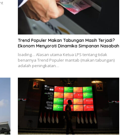
nt
Trend Populer Makan Tabungan Masih Terjadi?
Ekonom Menyoroti Dinamika Simpanan Nasabah
loading… Alasan utama Ketua LPS tentang tidak
benarnya Trend Populer mantab (makan tabungan)
adalah peningkatan…