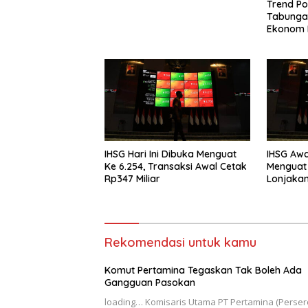
Trend Po
Tabungan
Ekonom 
Simpana
IHSG Hari Ini Dibuka Menguat
IHSG Awa
Ke 6.254, Transaksi Awal Cetak
Menguat 
Rp347 Miliar
Lonjaka
Rekomendasi untuk kamu
Komut Pertamina Tegaskan Tak Boleh Ada
Gangguan Pasokan
loading… Komisaris Utama PT Pertamina (Perser