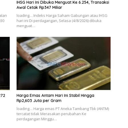
IHSG Hari Ini Dibuka Menguat Ke 6.254, Transaksi
Awal Cetak Rp347 Miliar
alan
loading… Indeks Harga Saham Gabungan atau IHSG
030
hari ini Di perdagangan, Selasa (4/8/2026) dibuka
menguat…
272
Harga Emas Antam Hari Ini Stabil Hingga
Rp2,603 Juta per Gram
loading… Harga emas PT Aneka Tambang Tbk (ANTM)
tercatat tidak Merasakan perubahan Ke
perdagangan Minggu…