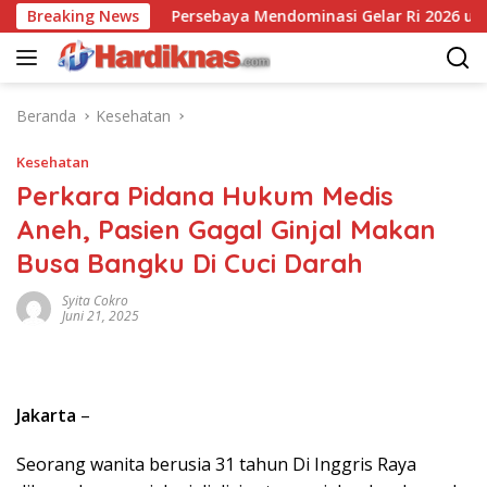
Langsung
ahannya
Breaking News
Persebaya Mendominasi Gelar Ri 2026 usai Kal
ke
konten
Beranda
Kesehatan
Kesehatan
Perkara Pidana Hukum Medis
Aneh, Pasien Gagal Ginjal Makan
Busa Bangku Di Cuci Darah
Syita Cokro
Juni 21, 2025
Jakarta
–
Seorang wanita berusia 31 tahun Di Inggris Raya