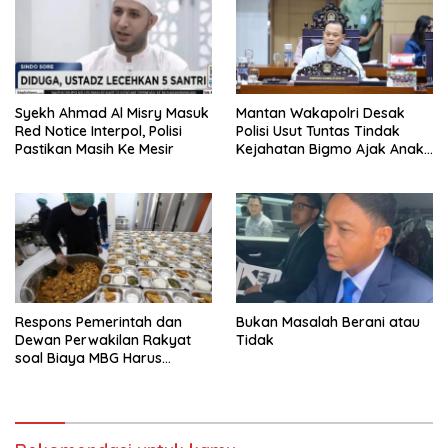
Syekh Ahmad Al Misry Masuk
Mantan Wakapolri Desak
Red Notice Interpol, Polisi
Polisi Usut Tuntas Tindak
Pastikan Masih Ke Mesir
Kejahatan Bigmo Ajak Anak
Di Bawah Umur Promosikan
Vape
Respons Pemerintah dan
Bukan Masalah Berani atau
Dewan Perwakilan Rakyat
Tidak
soal Biaya MBG Harus
Dipisah Di Biaya
Pembelajaran