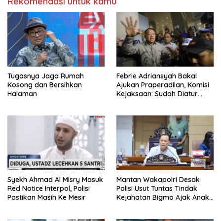
Rekomendasi untuk kamu
Tugasnya Jaga Rumah
Febrie Adriansyah Bakal
Kosong dan Bersihkan
Ajukan Praperadilan, Komisi
Halaman
Kejaksaan: Sudah Diatur
Hukum Kegiatan
Syekh Ahmad Al Misry Masuk
Mantan Wakapolri Desak
Red Notice Interpol, Polisi
Polisi Usut Tuntas Tindak
Pastikan Masih Ke Mesir
Kejahatan Bigmo Ajak Anak
Di Bawah Umur Promosikan
Vape