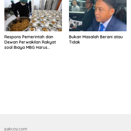
Respons Pemerintah dan
Bukan Masalah Berani atau
Dewan Perwakilan Rakyat
Tidak
soal Biaya MBG Harus
Dipisah Di Biaya
Pembelajaran
bandar besar starlight princess1000 bagi bonus
pakcoy.com