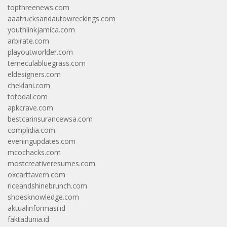
topthreenews.com
aaatrucksandautowreckings.com
youthlinkjamica.com
arbirate.com
playoutworlder.com
temeculabluegrass.com
eldesigners.com
cheklani.com
totodal.com
apkcrave.com
bestcarinsurancewsa.com
complidia.com
eveningupdates.com
mcochacks.com
mostcreativeresumes.com
oxcarttavern.com
riceandshinebrunch.com
shoesknowledge.com
aktualinformasi.id
faktadunia.id