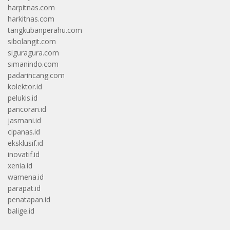
harpitnas.com
harkitnas.com
tangkubanperahu.com
sibolangit.com
siguragura.com
simanindo.com
padarincang.com
kolektor.id
pelukis.id
pancoran.id
jasmani.id
cipanas.id
eksklusif.id
inovatif.id
xenia.id
wamena.id
parapat.id
penatapan.id
balige.id