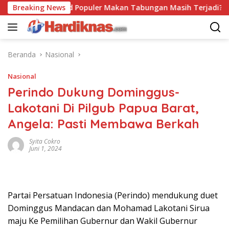
Langsung
Breaking News
Trend Populer Makan Tabungan Masih Terjadi? Ekono
ke
konten
Beranda
Nasional
Nasional
Perindo Dukung Dominggus-
Lakotani Di Pilgub Papua Barat,
Angela: Pasti Membawa Berkah
Syita Cokro
Juni 1, 2024
Partai Persatuan Indonesia (Perindo) mendukung duet
Dominggus Mandacan dan Mohamad Lakotani Sirua
maju Ke Pemilihan Gubernur dan Wakil Gubernur