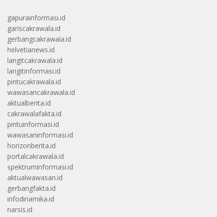
gapurainformasi.id
gariscakrawala.id
gerbangcakrawala.id
helvetianews.id
langitcakrawala.id
langitinformasi.id
pintucakrawala.id
wawasancakrawala.id
aktualberita.id
cakrawalafakta.id
pintuinformasi.id
wawasaninformasi.id
horizonberita.id
portalcakrawala.id
spektruminformasi.id
aktualwawasan.id
gerbangfakta.id
infodinamika.id
narsis.id