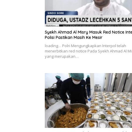
Syekh Ahmad Al Misry Masuk Red Notice Inte
Polisi Pastikan Masih Ke Mesir
loading… Polri Mengungkapkan Interpol telah
menerbitkan red notice Pada Syekh Ahmad Al Mi
yang merupakan…