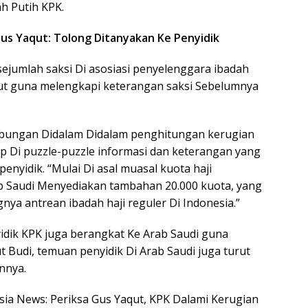
h Putih KPK.
 Gus Yaqut: Tolong Ditanyakan Ke Penyidik
sejumlah saksi Di asosiasi penyelenggara ibadah
but guna melengkapi keterangan saksi Sebelumnya
bungan Didalam Didalam penghitungan kerugian
p Di puzzle-puzzle informasi dan keterangan yang
enyidik. “Mulai Di asal muasal kuota haji
b Saudi Menyediakan tambahan 20.000 kuota, yang
a antrean ibadah haji reguler Di Indonesia.”
nyidik KPK juga berangkat Ke Arab Saudi guna
t Budi, temuan penyidik Di Arab Saudi juga turut
innya.
esia News: Periksa Gus Yaqut, KPK Dalami Kerugian