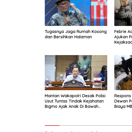
Tugasnya Jaga Rumah Kosong
Febrie A
dan Bersihkan Halaman
Ajukan P
Kejaksaa
Hukum K
Mantan Wakapolri Desak Polisi
Respons
Usut Tuntas Tindak Kejahatan
Dewan Pe
Bigmo Ajak Anak Di Bawah
Biaya MB
Umur Promosikan Vape
Biaya P