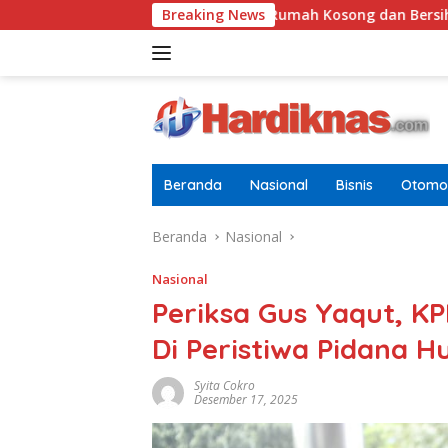
Langsung
Tugasnya Jaga Rumah Kosong dan Bersihkan Halaman
Breaking News
ke
konten
Beranda
Nasional
Bisnis
Otomot
Beranda
Nasional
Nasional
Periksa Gus Yaqut, K
Di Peristiwa Pidana 
Syita Cokro
Desember 17, 2025