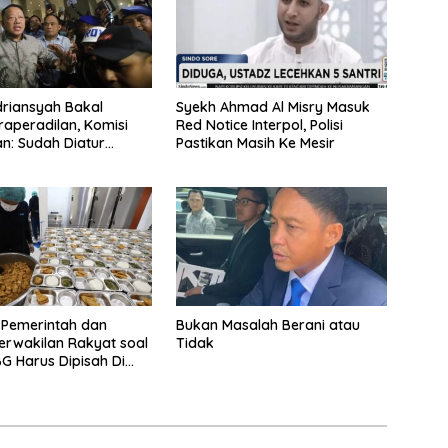
driansyah Bakal
Syekh Ahmad Al Misry Masuk
raperadilan, Komisi
Red Notice Interpol, Polisi
n: Sudah Diatur
Pastikan Masih Ke Mesir
egiatan
 Pemerintah dan
Bukan Masalah Berani atau
rwakilan Rakyat soal
Tidak
G Harus Dipisah Di
embelajaran