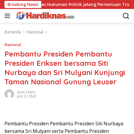
Langsung
 Saling Balas Hukuman Politik Jelang Pertemuan Trump dan Xi 
Breaking News
ke
konten
Beranda
Nasional
Nasional
Pembantu Presiden Pembantu
Presiden Eriksen bersama Siti
Nurbaya dan Sri Mulyani Kunjungi
Taman Nasional Gunung Leuser
Syita Cokro
Juni 3, 2024
Pembantu Presiden Pembantu Presiden Siti Nurbaya
bersama Sri Mulyani serta Pembantu Presiden