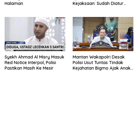
Halaman
Kejaksaan: Sudah Diatur
Hukum Kegiatan
Syekh Ahmad Al Misry Masuk
Mantan Wakapolri Desak
Red Notice Interpol, Polisi
Polisi Usut Tuntas Tindak
Pastikan Masih Ke Mesir
Kejahatan Bigmo Ajak Anak
Di Bawah Umur Promosikan
Vape
bandar besar starlight princess1000 bagi bonus