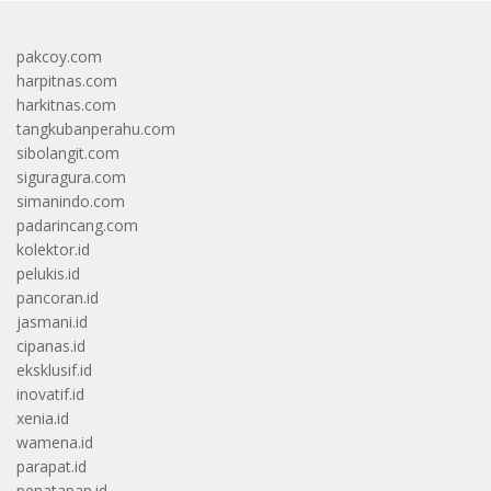
pakcoy.com
harpitnas.com
harkitnas.com
tangkubanperahu.com
sibolangit.com
siguragura.com
simanindo.com
padarincang.com
kolektor.id
pelukis.id
pancoran.id
jasmani.id
cipanas.id
eksklusif.id
inovatif.id
xenia.id
wamena.id
parapat.id
penatapan.id