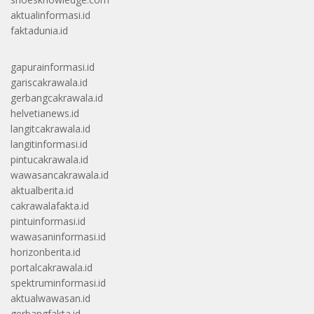
aktualinformasi.id
faktadunia.id
gapurainformasi.id
gariscakrawala.id
gerbangcakrawala.id
helvetianews.id
langitcakrawala.id
langitinformasi.id
pintucakrawala.id
wawasancakrawala.id
aktualberita.id
cakrawalafakta.id
pintuinformasi.id
wawasaninformasi.id
horizonberita.id
portalcakrawala.id
spektruminformasi.id
aktualwawasan.id
gerbangfakta.id