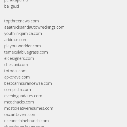
balige.id
topthreenews.com
aaatrucksandautowreckings.com
youthlinkjamica.com
arbirate.com
playoutworlder.com
temeculabluegrass.com
eldesigners.com
cheklani.com
totodal.com
apkcrave.com
bestcarinsurancewsa.com
complidia.com
eveningupdates.com
mcochacks.com
mostcreativeresumes.com
oxcarttavern.com
riceandshinebrunch.com
shoesknowledge.com