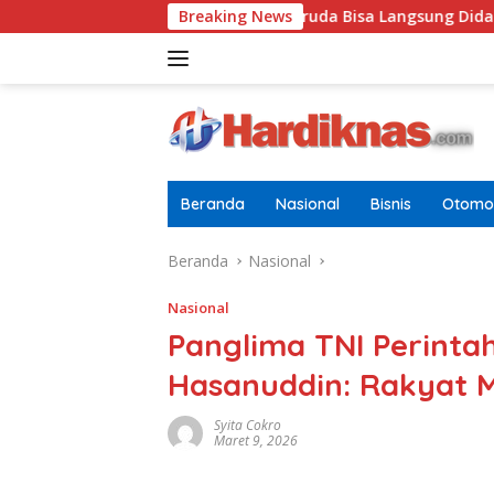
Langsung
Sertifikat Pramuka Garuda Bisa Langsung Didalam Sebab Itu Polis
Breaking News
ke
konten
Beranda
Nasional
Bisnis
Otomot
Beranda
Nasional
Nasional
Panglima TNI Perintah
Hasanuddin: Rakyat M
Syita Cokro
Maret 9, 2026