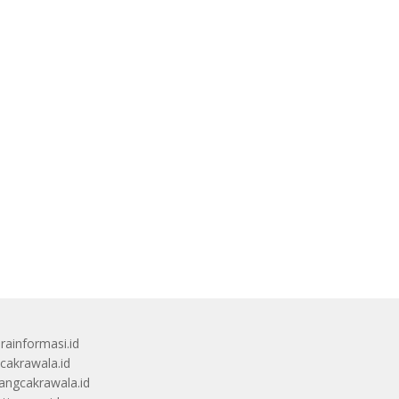
rainformasi.id
scakrawala.id
angcakrawala.id