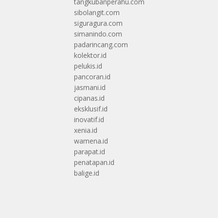
tangkubanperahu.com
sibolangit.com
siguragura.com
simanindo.com
padarincang.com
kolektor.id
pelukis.id
pancoran.id
jasmani.id
cipanas.id
eksklusif.id
inovatif.id
xenia.id
wamena.id
parapat.id
penatapan.id
balige.id