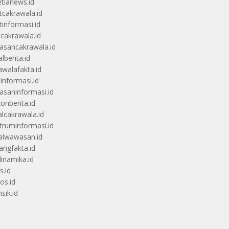
etianews.id
itcakrawala.id
tinformasi.id
ucakrawala.id
sancakrawala.id
lberita.id
awalafakta.id
uinformasi.id
saninformasi.id
zonberita.id
alcakrawala.id
truminformasi.id
alwawasan.id
angfakta.id
dinamika.id
s.id
os.id
sik.id