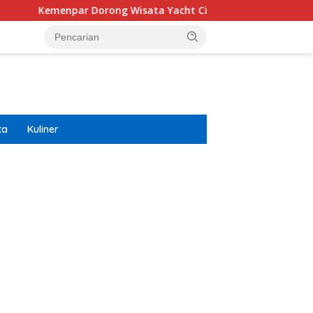
r Dorong Wisata Yacht Ciptakan Efek Berganda Untuk Ekonom
ta
Kuliner
ar besar starlight princess1000 bagi bonus