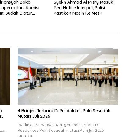
driansyah Bakal
Syekh Ahmad Al Misry Masuk
raperadilan, Komisi
Red Notice Interpol, Polisi
n: Sudah Diatur
Pastikan Masih Ke Mesir
egiatan
a
4 Brigjen Terbaru Di Pusdokkes Polri Sesudah
s,
Mutasi Juli 2026
loading… Sebanyak 4 Brigjen Pol Terbaru Di
izon
Pusdokkes Polri Sesudah mutasi Polri Juli 2026.
Mereka…