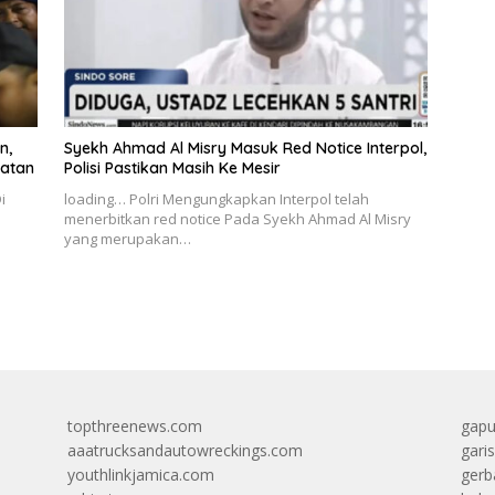
n,
Syekh Ahmad Al Misry Masuk Red Notice Interpol,
iatan
Polisi Pastikan Masih Ke Mesir
i
loading… Polri Mengungkapkan Interpol telah
menerbitkan red notice Pada Syekh Ahmad Al Misry
yang merupakan…
topthreenews.com
gapu
aaatrucksandautowreckings.com
gari
youthlinkjamica.com
gerb