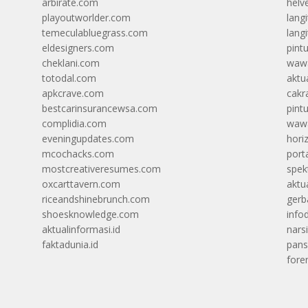
arbirate.com
helv
playoutworlder.com
lang
temeculabluegrass.com
langi
eldesigners.com
pint
cheklani.com
wawa
totodal.com
aktua
apkcrave.com
cakr
bestcarinsurancewsa.com
pint
complidia.com
wawa
eveningupdates.com
hori
mcochacks.com
port
mostcreativeresumes.com
spek
oxcarttavern.com
aktu
riceandshinebrunch.com
gerb
shoesknowledge.com
info
aktualinformasi.id
narsi
faktadunia.id
pans
foren