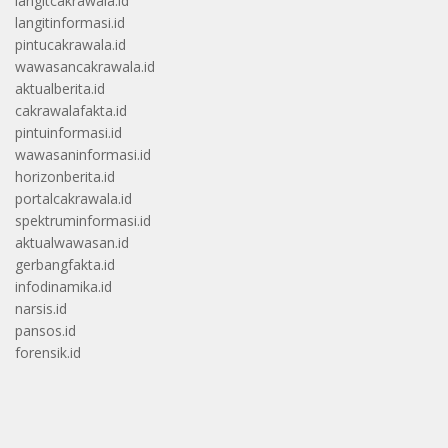
langitcakrawala.id
langitinformasi.id
pintucakrawala.id
wawasancakrawala.id
aktualberita.id
cakrawalafakta.id
pintuinformasi.id
wawasaninformasi.id
horizonberita.id
portalcakrawala.id
spektruminformasi.id
aktualwawasan.id
gerbangfakta.id
infodinamika.id
narsis.id
pansos.id
forensik.id