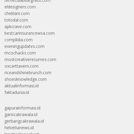
temeculabluegrass.com
eldesigners.com
cheklani.com
totodal.com
apkcrave.com
bestcarinsurancewsa.com
complidia.com
eveningupdates.com
mcochacks.com
mostcreativeresumes.com
oxcarttavern.com
riceandshinebrunch.com
shoesknowledge.com
aktualinformasi.id
faktadunia.id
gapurainformasi.id
gariscakrawala.id
gerbangcakrawala.id
helvetianews.id