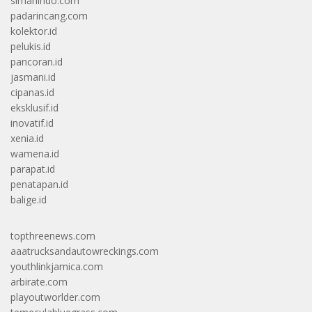
simanindo.com
padarincang.com
kolektor.id
pelukis.id
pancoran.id
jasmani.id
cipanas.id
eksklusif.id
inovatif.id
xenia.id
wamena.id
parapat.id
penatapan.id
balige.id
topthreenews.com
aaatrucksandautowreckings.com
youthlinkjamica.com
arbirate.com
playoutworlder.com