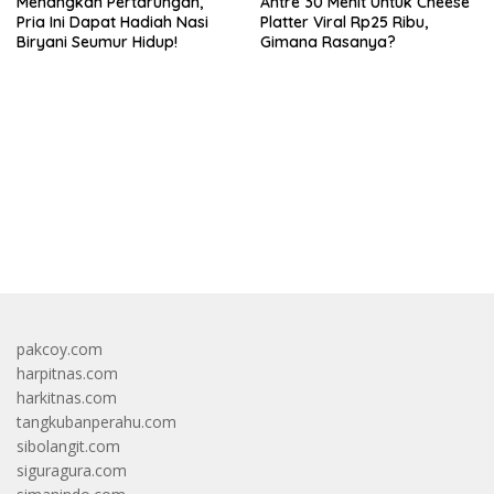
Menangkan Pertarungan,
Antre 30 Menit Untuk Cheese
Pria Ini Dapat Hadiah Nasi
Platter Viral Rp25 Ribu,
Biryani Seumur Hidup!
Gimana Rasanya?
bandar besar starlight princess1000 bagi bonus
pakcoy.com
harpitnas.com
harkitnas.com
tangkubanperahu.com
sibolangit.com
siguragura.com