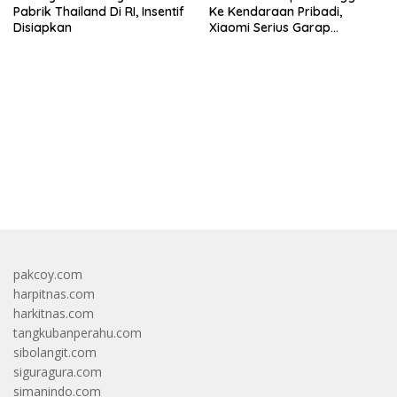
Pabrik Thailand Di RI, Insentif
Ke Kendaraan Pribadi,
Disiapkan
Xiaomi Serius Garap
Kendaraan Ke-3
bandar besar starlight princess1000 bagi bonus
pakcoy.com
harpitnas.com
harkitnas.com
tangkubanperahu.com
sibolangit.com
siguragura.com
simanindo.com