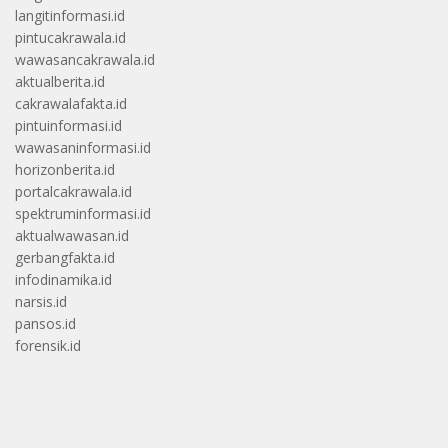
langitinformasi.id
pintucakrawala.id
wawasancakrawala.id
aktualberita.id
cakrawalafakta.id
pintuinformasi.id
wawasaninformasi.id
horizonberita.id
portalcakrawala.id
spektruminformasi.id
aktualwawasan.id
gerbangfakta.id
infodinamika.id
narsis.id
pansos.id
forensik.id