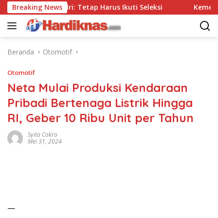
Langsung
a Tes, Polri: Tetap Harus Ikuti Seleksi
Breaking News
Kemenpar Doro
ke
konten
Beranda
Otomotif
Otomotif
Neta Mulai Produksi Kendaraan
Pribadi Bertenaga Listrik Hingga
RI, Geber 10 Ribu Unit per Tahun
Syita Cokro
Mei 31, 2024
—