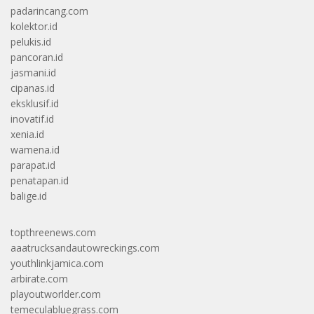
padarincang.com
kolektor.id
pelukis.id
pancoran.id
jasmani.id
cipanas.id
eksklusif.id
inovatif.id
xenia.id
wamena.id
parapat.id
penatapan.id
balige.id
topthreenews.com
aaatrucksandautowreckings.com
youthlinkjamica.com
arbirate.com
playoutworlder.com
temeculabluegrass.com