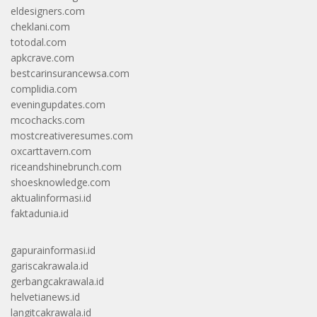
eldesigners.com
cheklani.com
totodal.com
apkcrave.com
bestcarinsurancewsa.com
complidia.com
eveningupdates.com
mcochacks.com
mostcreativeresumes.com
oxcarttavern.com
riceandshinebrunch.com
shoesknowledge.com
aktualinformasi.id
faktadunia.id
gapurainformasi.id
gariscakrawala.id
gerbangcakrawala.id
helvetianews.id
langitcakrawala.id