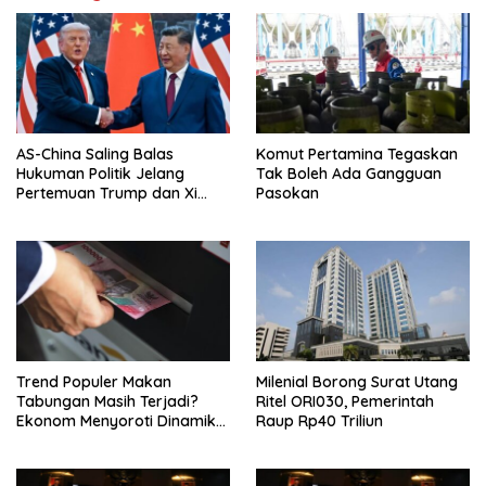
AS-China Saling Balas
Komut Pertamina Tegaskan
Hukuman Politik Jelang
Tak Boleh Ada Gangguan
Pertemuan Trump dan Xi
Pasokan
Jinping
Trend Populer Makan
Milenial Borong Surat Utang
Tabungan Masih Terjadi?
Ritel ORI030, Pemerintah
Ekonom Menyoroti Dinamika
Raup Rp40 Triliun
Simpanan Nasabah