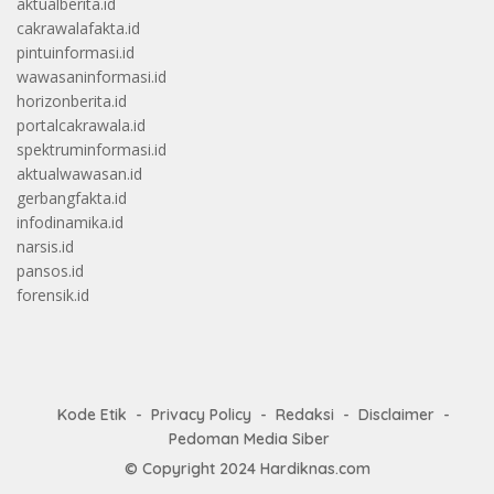
aktualberita.id
cakrawalafakta.id
pintuinformasi.id
wawasaninformasi.id
horizonberita.id
portalcakrawala.id
spektruminformasi.id
aktualwawasan.id
gerbangfakta.id
infodinamika.id
narsis.id
pansos.id
forensik.id
Kode Etik
Privacy Policy
Redaksi
Disclaimer
Pedoman Media Siber
© Copyright 2024
Hardiknas.com