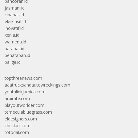
pancoran.id
jasmani.id
cipanas.id
eksklusif.id
inovatif.id
xenia.id
wamena.id
parapat.id
penatapan.id
balige.id
topthreenews.com
aaatrucksandautowreckings.com
youthlinkjamica.com
arbirate.com
playoutworlder.com
temeculabluegrass.com
eldesigners.com
cheklani.com
totodal.com