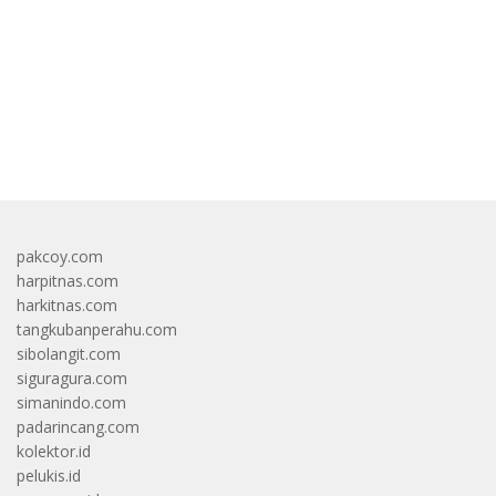
bandar besar starlight princess1000 bagi bonus
pakcoy.com
harpitnas.com
harkitnas.com
tangkubanperahu.com
sibolangit.com
siguragura.com
simanindo.com
padarincang.com
kolektor.id
pelukis.id