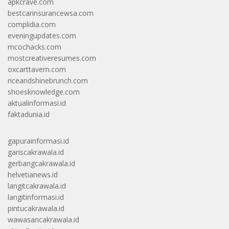
apkcrave.com
bestcarinsurancewsa.com
complidia.com
eveningupdates.com
mcochacks.com
mostcreativeresumes.com
oxcarttavern.com
riceandshinebrunch.com
shoesknowledge.com
aktualinformasi.id
faktadunia.id
gapurainformasi.id
gariscakrawala.id
gerbangcakrawala.id
helvetianews.id
langitcakrawala.id
langitinformasi.id
pintucakrawala.id
wawasancakrawala.id