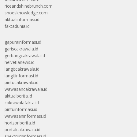
riceandshinebrunch.com
shoesknowledge.com
aktualinformasi.id
faktadunia.id
gapurainformasi.id
gariscakrawala.id
gerbangcakrawala.id
helvetianews.id
langitcakrawala.id
langitinformasi.id
pintucakrawala.id
wawasancakrawala.id
aktualberita.id
cakrawalafakta.id
pintuinformasi.id
wawasaninformasi.id
horizonberita.id
portalcakrawala.id
spektruminformasi.id