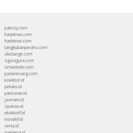
pakcoy.com
harpitnas.com
harkitnas.com
tangkubanperahu.com
sibolangit.com
siguragura.com
simanindo.com
padarincang.com
kolektor.id
pelukis.id
pancoran.id
jasmani.id
cipanas.id
eksklusif.id
inovatif.id
xenia.id
wamena.id