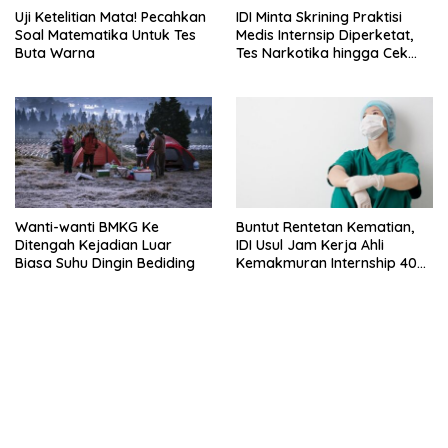
Uji Ketelitian Mata! Pecahkan
IDI Minta Skrining Praktisi
Soal Matematika Untuk Tes
Medis Internsip Diperketat,
Buta Warna
Tes Narkotika hingga Cek
PMS
Wanti-wanti BMKG Ke
Buntut Rentetan Kematian,
Ditengah Kejadian Luar
IDI Usul Jam Kerja Ahli
Biasa Suhu Dingin Bediding
Kemakmuran Internship 40
Jam Per Minggu
bandar besar starlight princess1000 bagi bonus