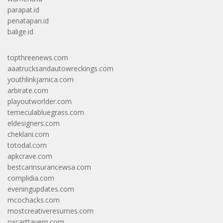
parapat.id
penatapan.id
balige.id
topthreenews.com
aaatrucksandautowreckings.com
youthlinkjamica.com
arbirate.com
playoutworlder.com
temeculabluegrass.com
eldesigners.com
cheklani.com
totodal.com
apkcrave.com
bestcarinsurancewsa.com
complidia.com
eveningupdates.com
mcochacks.com
mostcreativeresumes.com
oxcarttavern.com