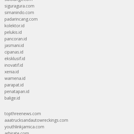
siguragura.com
simanindo.com
padarincang.com
kolektor.id
pelukis.id
pancoran.id
jasmani.id
cipanas.id
eksklusif.id
inovatif.id
xenia.id
wamena.id
parapat.id
penatapan.id
balige.id
topthreenews.com
aaatrucksandautowreckings.com
youthlinkjamica.com
arbirate.com