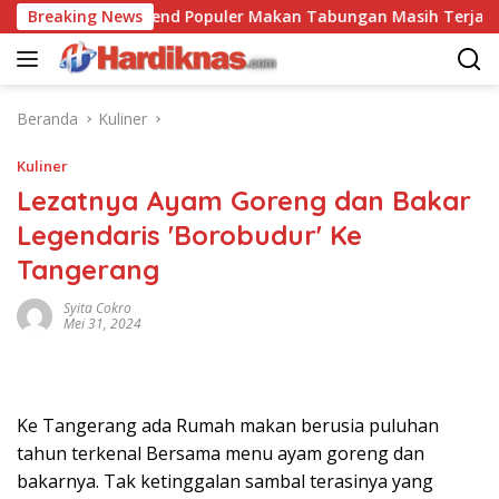
Langsung
man
Breaking News
Trend Populer Makan Tabungan Masih Terjadi? E
ke
konten
Beranda
Kuliner
Kuliner
Lezatnya Ayam Goreng dan Bakar
Legendaris 'Borobudur' Ke
Tangerang
Syita Cokro
Mei 31, 2024
Ke Tangerang ada Rumah makan berusia puluhan
tahun terkenal Bersama menu ayam goreng dan
bakarnya. Tak ketinggalan sambal terasinya yang