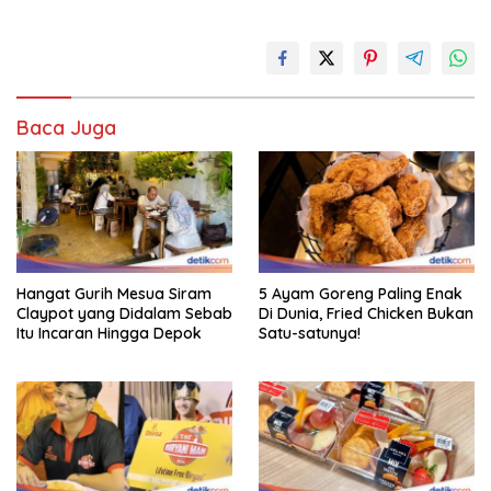
Baca Juga
Hangat Gurih Mesua Siram
5 Ayam Goreng Paling Enak
Claypot yang Didalam Sebab
Di Dunia, Fried Chicken Bukan
Itu Incaran Hingga Depok
Satu-satunya!