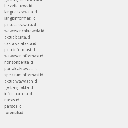
helvetianews.id
langitcakrawala.id
langitinformasi.id
pintucakrawala.id
wawasancakrawala.id
aktualberita.id
cakrawalafakta.id
pintuinformasi.id
wawasaninformasi.id
horizonberita.id
portalcakrawala.id
spektruminformasi.id
aktualwawasan.id
gerbangfakta.id
infodinamika.id
narsis.id
pansos.id
forensik.id