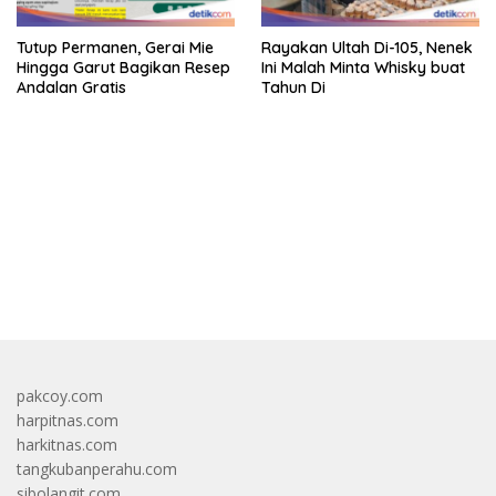
Tutup Permanen, Gerai Mie
Rayakan Ultah Di-105, Nenek
Hingga Garut Bagikan Resep
Ini Malah Minta Whisky buat
Andalan Gratis
Tahun Di
bandar besar starlight princess1000 bagi bonus
pakcoy.com
harpitnas.com
harkitnas.com
tangkubanperahu.com
sibolangit.com