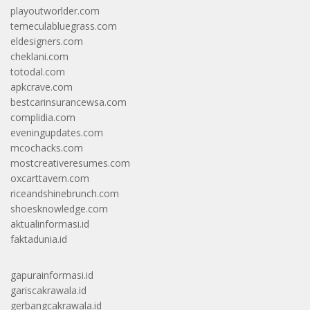
playoutworlder.com
temeculabluegrass.com
eldesigners.com
cheklani.com
totodal.com
apkcrave.com
bestcarinsurancewsa.com
complidia.com
eveningupdates.com
mcochacks.com
mostcreativeresumes.com
oxcarttavern.com
riceandshinebrunch.com
shoesknowledge.com
aktualinformasi.id
faktadunia.id
gapurainformasi.id
gariscakrawala.id
gerbangcakrawala.id