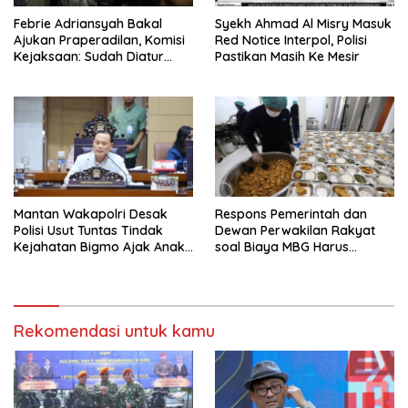
Febrie Adriansyah Bakal
Syekh Ahmad Al Misry Masuk
Ajukan Praperadilan, Komisi
Red Notice Interpol, Polisi
Kejaksaan: Sudah Diatur
Pastikan Masih Ke Mesir
Hukum Kegiatan
Mantan Wakapolri Desak
Respons Pemerintah dan
Polisi Usut Tuntas Tindak
Dewan Perwakilan Rakyat
Kejahatan Bigmo Ajak Anak
soal Biaya MBG Harus
Di Bawah Umur Promosikan
Dipisah Di Biaya
Vape
Pembelajaran
Rekomendasi untuk kamu