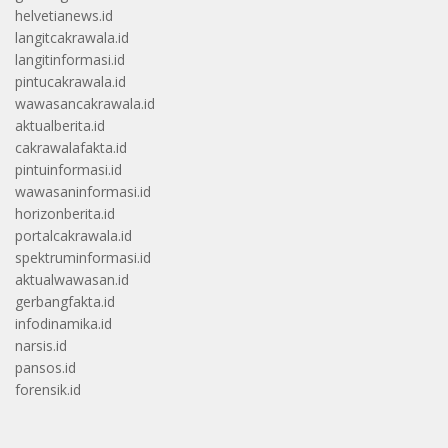
helvetianews.id
langitcakrawala.id
langitinformasi.id
pintucakrawala.id
wawasancakrawala.id
aktualberita.id
cakrawalafakta.id
pintuinformasi.id
wawasaninformasi.id
horizonberita.id
portalcakrawala.id
spektruminformasi.id
aktualwawasan.id
gerbangfakta.id
infodinamika.id
narsis.id
pansos.id
forensik.id