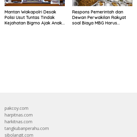
Mantan Wakapolri Desak
Respons Pemerintah dan
Polisi Usut Tuntas Tindak
Dewan Perwakilan Rakyat
Kejahatan Bigmo Ajak Anak
soal Biaya MBG Harus
Di Bawah Umur Promosikan
Dipisah Di Biaya
Vape
Pembelajaran
bandar besar starlight princess1000 bagi bonus
pakcoy.com
harpitnas.com
harkitnas.com
tangkubanperahu.com
sibolangit.com