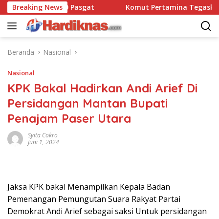
Langsung
ansatbravo 90 Pasgat
Breaking News
Komut Pertamina Tegaskan Tak 
ke
konten
Beranda
Nasional
Nasional
KPK Bakal Hadirkan Andi Arief Di
Persidangan Mantan Bupati
Penajam Paser Utara
Syita Cokro
Juni 1, 2024
Jaksa KPK bakal Menampilkan Kepala Badan
Pemenangan Pemungutan Suara Rakyat Partai
Demokrat Andi Arief sebagai saksi Untuk persidangan