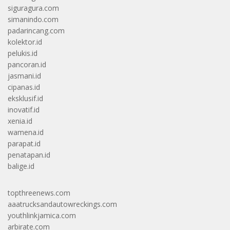
siguragura.com
simanindo.com
padarincang.com
kolektor.id
pelukis.id
pancoran.id
jasmani.id
cipanas.id
eksklusif.id
inovatif.id
xenia.id
wamena.id
parapat.id
penatapan.id
balige.id
topthreenews.com
aaatrucksandautowreckings.com
youthlinkjamica.com
arbirate.com