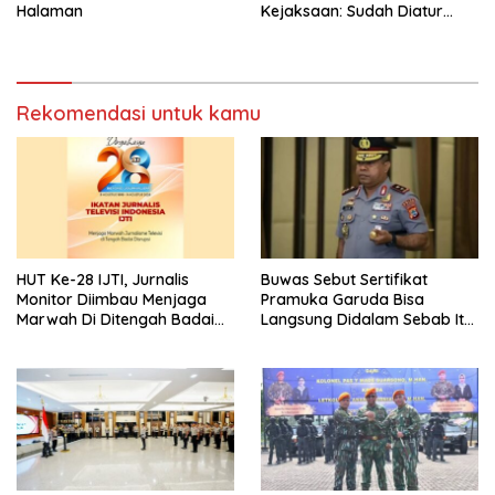
Halaman
Kejaksaan: Sudah Diatur
Hukum Kegiatan
Rekomendasi untuk kamu
HUT Ke-28 IJTI, Jurnalis
Buwas Sebut Sertifikat
Monitor Diimbau Menjaga
Pramuka Garuda Bisa
Marwah Di Ditengah Badai
Langsung Didalam Sebab Itu
Disrupsi
Polisi Tanpa Tes, Polri: Tetap
Harus Ikuti Seleksi