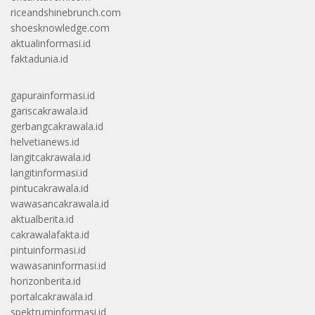
riceandshinebrunch.com
shoesknowledge.com
aktualinformasi.id
faktadunia.id
gapurainformasi.id
gariscakrawala.id
gerbangcakrawala.id
helvetianews.id
langitcakrawala.id
langitinformasi.id
pintucakrawala.id
wawasancakrawala.id
aktualberita.id
cakrawalafakta.id
pintuinformasi.id
wawasaninformasi.id
horizonberita.id
portalcakrawala.id
spektruminformasi.id