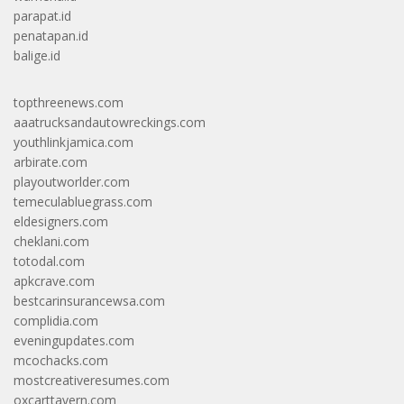
parapat.id
penatapan.id
balige.id
topthreenews.com
aaatrucksandautowreckings.com
youthlinkjamica.com
arbirate.com
playoutworlder.com
temeculabluegrass.com
eldesigners.com
cheklani.com
totodal.com
apkcrave.com
bestcarinsurancewsa.com
complidia.com
eveningupdates.com
mcochacks.com
mostcreativeresumes.com
oxcarttavern.com