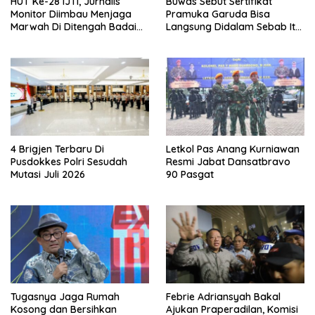
HUT Ke-28 IJTI, Jurnalis
Buwas Sebut Sertifikat
Monitor Diimbau Menjaga
Pramuka Garuda Bisa
Marwah Di Ditengah Badai
Langsung Didalam Sebab Itu
Disrupsi
Polisi Tanpa Tes, Polri: Tetap
Harus Ikuti Seleksi
4 Brigjen Terbaru Di
Letkol Pas Anang Kurniawan
Pusdokkes Polri Sesudah
Resmi Jabat Dansatbravo
Mutasi Juli 2026
90 Pasgat
Tugasnya Jaga Rumah
Febrie Adriansyah Bakal
Kosong dan Bersihkan
Ajukan Praperadilan, Komisi