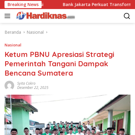
Langsung
dai Disrupsi
Breaking News
Bank Jakarta Perkuat Transformasi Digit
ke
konten
Beranda
Nasional
Nasional
Ketum PBNU Apresiasi Strategi
Pemerintah Tangani Dampak
Bencana Sumatera
Syita Cokro
Desember 22, 2025