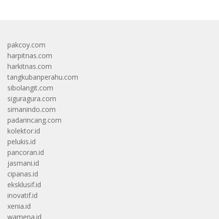
pakcoy.com
harpitnas.com
harkitnas.com
tangkubanperahu.com
sibolangit.com
siguragura.com
simanindo.com
padarincang.com
kolektor.id
pelukis.id
pancoran.id
jasmani.id
cipanas.id
eksklusif.id
inovatif.id
xenia.id
wamena.id