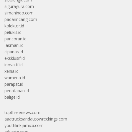
siguragura.com
simanindo.com
padarincang.com
kolektor.id
pelukis.id
pancoran.id
jasmani.id
cipanas.id
eksklusif.id
inovatif.id
xenia.id
wamena.id
parapat.id
penatapan.id
balige.id
topthreenews.com
aaatrucksandautowreckings.com
youthlinkjamica.com
arbirate.com