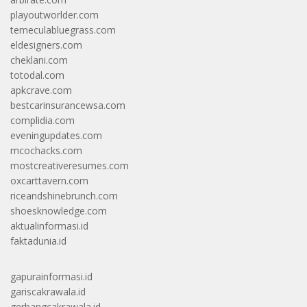
playoutworlder.com
temeculabluegrass.com
eldesigners.com
cheklani.com
totodal.com
apkcrave.com
bestcarinsurancewsa.com
complidia.com
eveningupdates.com
mcochacks.com
mostcreativeresumes.com
oxcarttavern.com
riceandshinebrunch.com
shoesknowledge.com
aktualinformasi.id
faktadunia.id
gapurainformasi.id
gariscakrawala.id
gerbangcakrawala.id