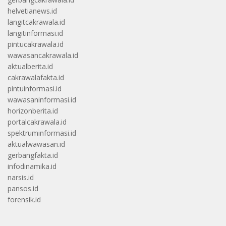
helvetianews.id
langitcakrawala.id
langitinformasi.id
pintucakrawala.id
wawasancakrawala.id
aktualberita.id
cakrawalafakta.id
pintuinformasi.id
wawasaninformasi.id
horizonberita.id
portalcakrawala.id
spektruminformasi.id
aktualwawasan.id
gerbangfakta.id
infodinamika.id
narsis.id
pansos.id
forensik.id