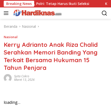
Langsung
 Tanpa Tes, Polri: Tetap Harus Ikuti Seleksi
Breaking News
Kemenpar 
ke
konten
Beranda
Nasional
Nasional
Kerry Adrianto Anak Riza Chalid
Serahkan Memori Banding Yang
Terkait Bersama Hukuman 15
Tahun Penjara
Syita Cokro
Maret 13, 2026
loading…