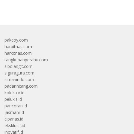
bandar besar starlight princess1000 bagi bonus
pakcoy.com
harpitnas.com
harkitnas.com
tangkubanperahu.com
sibolangit.com
siguragura.com
simanindo.com
padarincang.com
kolektor.id
pelukis.id
pancoran.id
jasmani.id
cipanas.id
eksklusif.id
inovatif.id