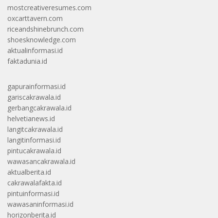
mostcreativeresumes.com
oxcarttavern.com
riceandshinebrunch.com
shoesknowledge.com
aktualinformasi.id
faktadunia.id
gapurainformasi.id
gariscakrawala.id
gerbangcakrawala.id
helvetianews.id
langitcakrawala.id
langitinformasi.id
pintucakrawala.id
wawasancakrawala.id
aktualberita.id
cakrawalafakta.id
pintuinformasi.id
wawasaninformasi.id
horizonberita.id