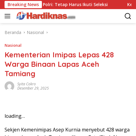
Langsung
Tanpa Tes, Polri: Tetap Harus Ikuti Seleksi
Breaking News
Kemenpar 
ke
konten
Beranda
Nasional
Nasional
Kementerian Imipas Lepas 428
Warga Binaan Lapas Aceh
Tamiang
Syita Cokro
Desember 29, 2025
loading…
Sekjen Kemenimipas Asep Kurnia menyebut 428 warga