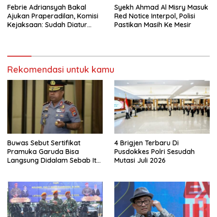
Febrie Adriansyah Bakal
Syekh Ahmad Al Misry Masuk
Ajukan Praperadilan, Komisi
Red Notice Interpol, Polisi
Kejaksaan: Sudah Diatur
Pastikan Masih Ke Mesir
Hukum Kegiatan
Rekomendasi untuk kamu
Buwas Sebut Sertifikat
4 Brigjen Terbaru Di
Pramuka Garuda Bisa
Pusdokkes Polri Sesudah
Langsung Didalam Sebab Itu
Mutasi Juli 2026
Polisi Tanpa Tes, Polri: Tetap
Harus Ikuti Seleksi