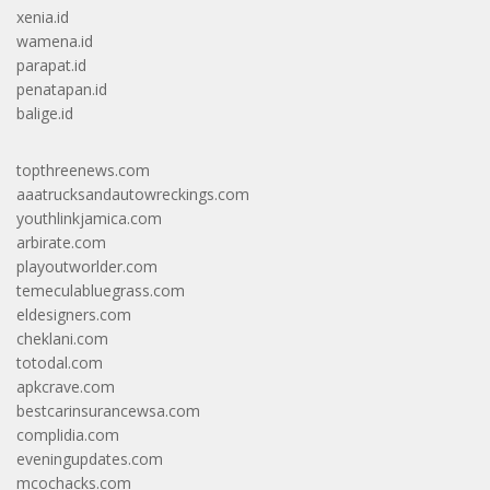
xenia.id
wamena.id
parapat.id
penatapan.id
balige.id
topthreenews.com
aaatrucksandautowreckings.com
youthlinkjamica.com
arbirate.com
playoutworlder.com
temeculabluegrass.com
eldesigners.com
cheklani.com
totodal.com
apkcrave.com
bestcarinsurancewsa.com
complidia.com
eveningupdates.com
mcochacks.com