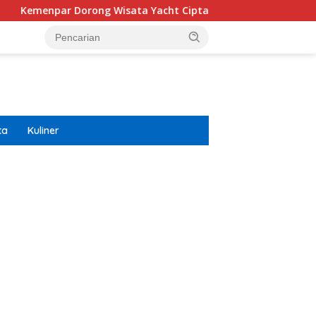
orong Wisata Yacht Ciptakan Efek Berganda Untuk Ekonomi
ta
Kuliner
ar
r
ight
cess100
gi
s