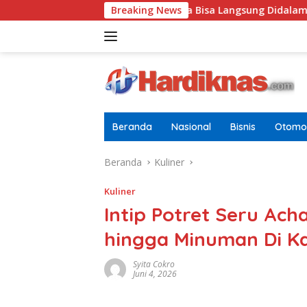
Langsung
ifikat Pramuka Garuda Bisa Langsung Didalam Sebab Itu Polisi T
Breaking News
ke
konten
Beranda
Nasional
Bisnis
Otomot
Beranda
Kuliner
Kuliner
Intip Potret Seru Ach
hingga Minuman Di K
Syita Cokro
Juni 4, 2026