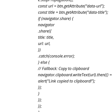
const url = btn.getAttribute(“data-url”);
const title = btn.getAttribute(“data-title”);
if (navigator.share) {
navigator
.share({
title: title,
url: url,
})
.catch(console.error);
} else {
// Fallback: Copy to clipboard
navigator.clipboard.writeText(url).then(() =
alert(“Link copied to clipboard!”);
});
}
});
});