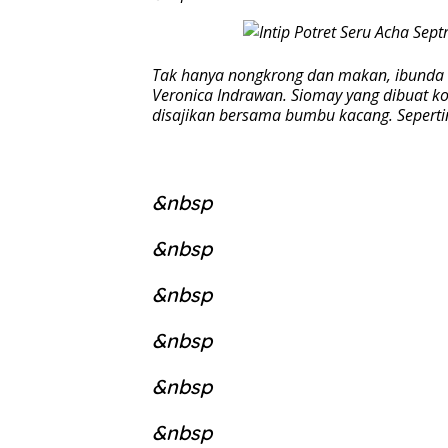
Tak hanya nongkrong dan makan, ibunda 
Veronica Indrawan. Siomay yang dibuat k
disajikan bersama bumbu kacang. Seperti
&nbsp
&nbsp
&nbsp
&nbsp
&nbsp
&nbsp