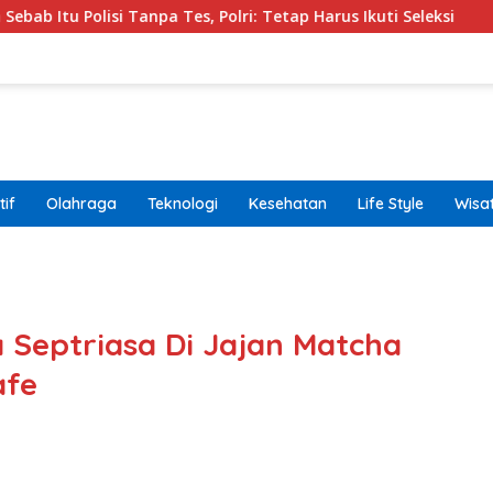
anpa Tes, Polri: Tetap Harus Ikuti Seleksi
Kemenpar D
if
Olahraga
Teknologi
Kesehatan
Life Style
Wisa
band
a Septriasa Di Jajan Matcha
besa
starl
afe
prin
0 ba
bonu