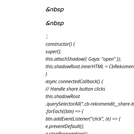
&nbsp
&nbsp
`;
constructor() {
super();
this.attachShadow({ Gaya: “open” });
this.shadowRoot.innerHTML = CbRekomend
}
async connectedCallback() {
// Handle share button clicks
this.shadowRoot
.querySelectorAll(“.cb-rekomendit__share-b
.forEach((btn) => {
btn.addEventListener(“click”, (e) => {
e.preventDefault();
e.stopPropagation();