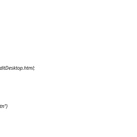
itDesktop.html;
tn”)