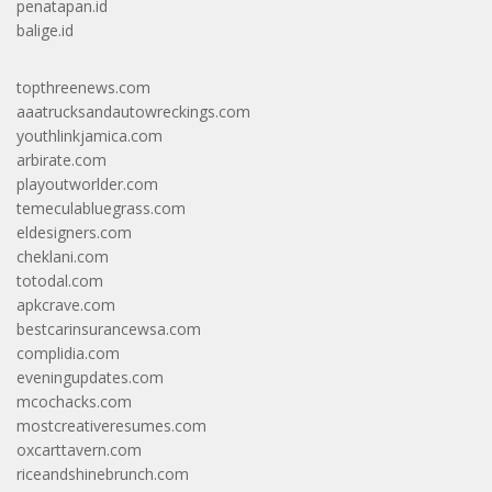
penatapan.id
balige.id
topthreenews.com
aaatrucksandautowreckings.com
youthlinkjamica.com
arbirate.com
playoutworlder.com
temeculabluegrass.com
eldesigners.com
cheklani.com
totodal.com
apkcrave.com
bestcarinsurancewsa.com
complidia.com
eveningupdates.com
mcochacks.com
mostcreativeresumes.com
oxcarttavern.com
riceandshinebrunch.com