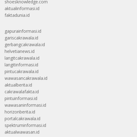
shoesknowledge.com
aktualinformasi.id
faktadunia.id
gapurainformasi.id
gariscakrawala.id
gerbangcakrawala.id
helvetianews.id
langitcakrawala.id
langitinformasi.id
pintucakrawala.id
wawasancakrawala.id
aktualberita.id
cakrawalafakta.id
pintuinformasi.id
wawasaninformasi.id
horizonberita.id
portalcakrawala.id
spektruminformasi.id
aktualwawasan.id