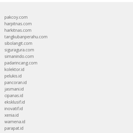
pakcoy.com
harpitnas.com
harkitnas.com
tangkubanperahu.com
sibolangit.com
siguragura.com
simanindo.com
padarincang.com
kolektor.id
pelukis.id
pancoran.id
jasmani.id
cipanas.id
eksklusif.id
inovatif.id
xenia.id
wamena.id
parapat.id