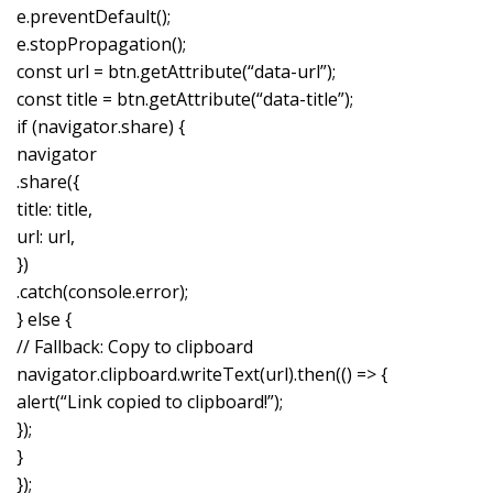
e.preventDefault();
e.stopPropagation();
const url = btn.getAttribute(“data-url”);
const title = btn.getAttribute(“data-title”);
if (navigator.share) {
navigator
.share({
title: title,
url: url,
})
.catch(console.error);
} else {
// Fallback: Copy to clipboard
navigator.clipboard.writeText(url).then(() => {
alert(“Link copied to clipboard!”);
});
}
});