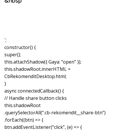
&nbsp
`;
constructor() {
super();
this.attachShadow({ Gaya: “open” });
this.shadowRoot.innerHTML =
CbRekomenditDesktop.html;
}
async connectedCallback() {
// Handle share button clicks
this.shadowRoot
.querySelectorAll(“.cb-rekomendit__share-btn”)
.forEach((btn) => {
btn.addEventListener(“click”, (e) => {