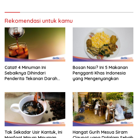
Rekomendasi untuk kamu
Catat! 4 Minuman Ini
Bosan Nasi? Ini 5 Makanan
Sebaiknya Dihindari
Pengganti Khas Indonesia
Penderita Tekanan Darah
yang Mengenyangkan
Tinggi
Tak Sekadar Usir Kantuk, Ini
Hangat Gurih Mesua Siram
Manfaat Minum Minuman
Claypot yang Didalam Sebab