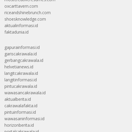
oxcarttavern.com
riceandshinebrunch.com
shoesknowledge.com
aktualinformasi.id
faktadunia.id
gapurainformasi.id
gariscakrawala.id
gerbangcakrawala.id
helvetianews.id
langitcakrawala.id
langitinformasi.id
pintucakrawala.id
wawasancakrawala.id
aktualberita.id
cakrawalafakta.id
pintuinformasi.id
wawasaninformasi.id
horizonberita.id
portalcakrawala.id