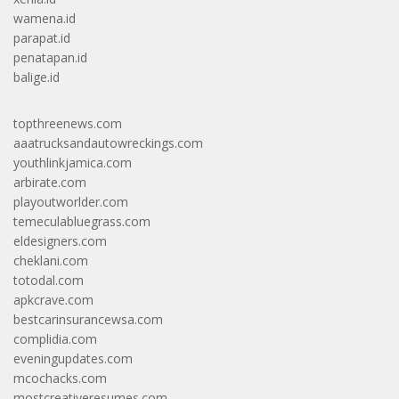
wamena.id
parapat.id
penatapan.id
balige.id
topthreenews.com
aaatrucksandautowreckings.com
youthlinkjamica.com
arbirate.com
playoutworlder.com
temeculabluegrass.com
eldesigners.com
cheklani.com
totodal.com
apkcrave.com
bestcarinsurancewsa.com
complidia.com
eveningupdates.com
mcochacks.com
mostcreativeresumes.com