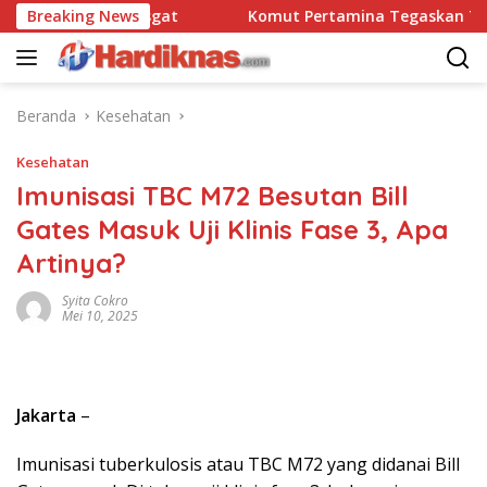
Langsung
bravo 90 Pasgat
Breaking News
Komut Pertamina Tegaskan Tak Bole
ke
konten
Beranda
Kesehatan
Kesehatan
Imunisasi TBC M72 Besutan Bill
Gates Masuk Uji Klinis Fase 3, Apa
Artinya?
Syita Cokro
Mei 10, 2025
Jakarta
–
Imunisasi tuberkulosis atau TBC M72 yang didanai Bill