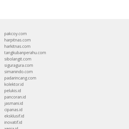
bandar besar starlight princess1000 bagi bonus
pakcoy.com
harpitnas.com
harkitnas.com
tangkubanperahu.com
sibolangit.com
siguragura.com
simanindo.com
padarincang.com
kolektor.id
pelukis.id
pancoran.id
jasmani.id
cipanas.id
eksklusif.id
inovatif.id
xenia.id