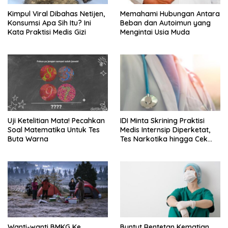
Kimpul Viral Dibahas Netijen,
Memahami Hubungan Antara
Konsumsi Apa Sih Itu? Ini
Beban dan Autoimun yang
Kata Praktisi Medis Gizi
Mengintai Usia Muda
Uji Ketelitian Mata! Pecahkan
IDI Minta Skrining Praktisi
Soal Matematika Untuk Tes
Medis Internsip Diperketat,
Buta Warna
Tes Narkotika hingga Cek
PMS
Wanti-wanti BMKG Ke
Buntut Rentetan Kematian,