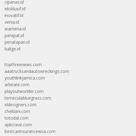
cipanas.id
eksklusif.id
inovatif.id
xenia.id
wamena.id
parapat.id
penatapan.id
balige.id
topthreenews.com
aaatrucksandautowreckings.com
youthlinkjamica.com
arbirate.com
playoutworlder.com
temeculabluegrass.com
eldesigners.com
cheklani.com
totodal.com
apkcrave.com
bestcarinsurancewsa.com