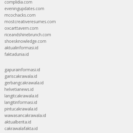
complidia.com
eveningupdates.com
mcochacks.com
mostcreativeresumes.com
oxcarttavern.com
riceandshinebrunch.com
shoesknowledge.com
aktualinformasi.id
faktadunia.id
gapurainformasi.id
gariscakrawala.id
gerbangcakrawala.id
helvetianews.id
langitcakrawala.id
langitinformasi.id
pintucakrawala.id
wawasancakrawala.id
aktualberita.id
cakrawalafakta.id