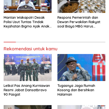
Mantan Wakapolri Desak
Respons Pemerintah dan
Polisi Usut Tuntas Tindak
Dewan Perwakilan Rakyat
Kejahatan Bigmo Ajak Anak
soal Biaya MBG Harus
Di Bawah Umur Promosikan
Dipisah Di Biaya
Vape
Pembelajaran
Rekomendasi untuk kamu
Letkol Pas Anang Kurniawan
Tugasnya Jaga Rumah
Resmi Jabat Dansatbravo
Kosong dan Bersihkan
90 Pasgat
Halaman