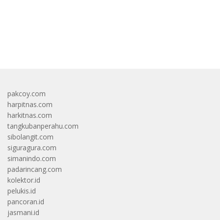
bandar besar starlight princess1000 bagi bonus
pakcoy.com
harpitnas.com
harkitnas.com
tangkubanperahu.com
sibolangit.com
siguragura.com
simanindo.com
padarincang.com
kolektor.id
pelukis.id
pancoran.id
jasmani.id