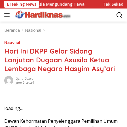
Langsung
donesia-Malaysia Mengundang Tawa
Breaking News
Tak Sekadar Usir 
ke
konten
Beranda
Nasional
Nasional
Hari Ini DKPP Gelar Sidang
Lanjutan Dugaan Asusila Ketua
Lembaga Negara Hasyim Asy’ari
Syita Cokro
Juni 6, 2024
loading…
Dewan Kehormatan Penyelenggara Pemilihan Umum