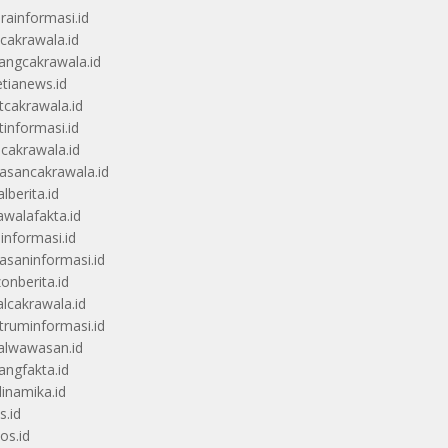
rainformasi.id
scakrawala.id
angcakrawala.id
etianews.id
itcakrawala.id
tinformasi.id
ucakrawala.id
sancakrawala.id
lberita.id
awalafakta.id
uinformasi.id
saninformasi.id
zonberita.id
alcakrawala.id
truminformasi.id
alwawasan.id
angfakta.id
dinamika.id
s.id
os.id