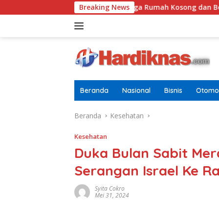
Langsung
epok
Tugasnya Jaga Rumah Kosong dan Bersihkan Hal
Breaking News
ke
konten
Beranda
Nasional
Bisnis
Otomot
Beranda
Kesehatan
Kesehatan
Duka Bulan Sabit Me
Serangan Israel Ke R
Syita Cokro
Mei 31, 2024