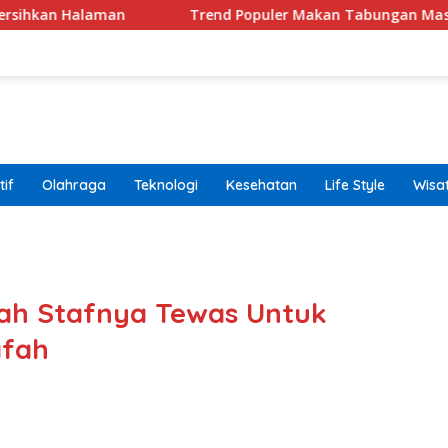
aman
Trend Populer Makan Tabungan Masih Terjadi? 
if
Olahraga
Teknologi
Kesehatan
Life Style
Wisa
band
rah Stafnya Tewas Untuk
afah