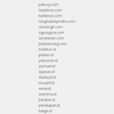
pakcoy.com
harpitnas.com
harkitnas.com
tangkubanperahu.com
sibolangit.com
siguragura.com
simanindo.com
padarincang.com
kolektor.id
pelukis.id
pancoran.id
jasmani.id
cipanas.id
eksklusif.id
inovatif.id
xenia.id
wamena.id
parapat.id
penatapan.id
balige.id