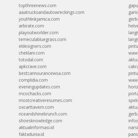
topthreenews.com
gapu
aaatrucksandautowreckings.com
gari
youthlinkjamica.com
gerb
arbirate.com
helv
playoutworlder.com
lang
temeculabluegrass.com
langi
eldesigners.com
pint
cheklani.com
wawa
totodal.com
aktua
apkcrave.com
cakr
bestcarinsurancewsa.com
pint
complidia.com
wawa
eveningupdates.com
hori
mcochacks.com
port
mostcreativeresumes.com
spek
oxcarttavern.com
aktu
riceandshinebrunch.com
gerb
shoesknowledge.com
info
aktualinformasi.id
narsi
faktadunia.id
pans