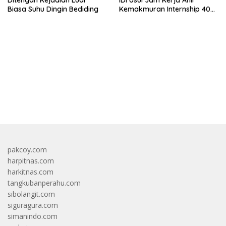
Ditengah Kejadian Luar
IDI Usul Jam Kerja Ahli
Biasa Suhu Dingin Bediding
Kemakmuran Internship 40
Jam Per Minggu
bandar besar starlight princess1000 bagi bonus
pakcoy.com
harpitnas.com
harkitnas.com
tangkubanperahu.com
sibolangit.com
siguragura.com
simanindo.com