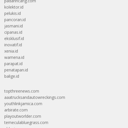
padarincang.com
kolektor.id
pelukis.id
pancoran.id
jasmani.id
cipanas.id
eksklusif.id
inovatif.id
xenia.id
wamena.id
parapat.id
penatapan.id
balige.id
topthreenews.com
aaatrucksandautowreckings.com
youthlinkjamica.com
arbirate.com
playoutworlder.com
temeculabluegrass.com