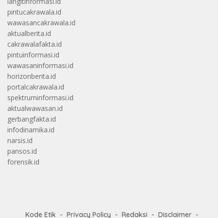
langitinformasi.id
pintucakrawala.id
wawasancakrawala.id
aktualberita.id
cakrawalafakta.id
pintuinformasi.id
wawasaninformasi.id
horizonberita.id
portalcakrawala.id
spektruminformasi.id
aktualwawasan.id
gerbangfakta.id
infodinamika.id
narsis.id
pansos.id
forensik.id
Kode Etik
Privacy Policy
Redaksi
Disclaimer