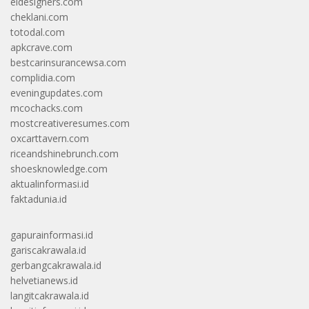
eldesigners.com
cheklani.com
totodal.com
apkcrave.com
bestcarinsurancewsa.com
complidia.com
eveningupdates.com
mcochacks.com
mostcreativeresumes.com
oxcarttavern.com
riceandshinebrunch.com
shoesknowledge.com
aktualinformasi.id
faktadunia.id
gapurainformasi.id
gariscakrawala.id
gerbangcakrawala.id
helvetianews.id
langitcakrawala.id