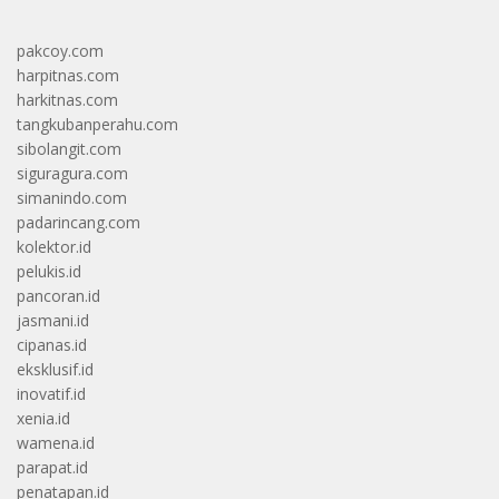
pakcoy.com
harpitnas.com
harkitnas.com
tangkubanperahu.com
sibolangit.com
siguragura.com
simanindo.com
padarincang.com
kolektor.id
pelukis.id
pancoran.id
jasmani.id
cipanas.id
eksklusif.id
inovatif.id
xenia.id
wamena.id
parapat.id
penatapan.id