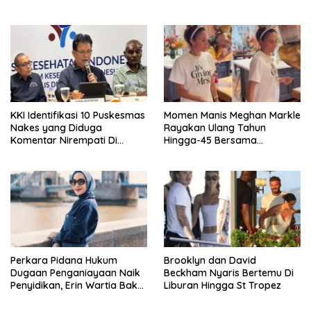
Wakili Indonesia Di Miss
World 2026
KKI Identifikasi 10 Puskesmas
Momen Manis Meghan Markle
Nakes yang Diduga
Rayakan Ulang Tahun
Komentar Nirempati Di
Hingga-45 Bersama
Pasien BPJS
Pengeran Harry
Perkara Pidana Hukum
Brooklyn dan David
Dugaan Penganiayaan Naik
Beckham Nyaris Bertemu Di
Penyidikan, Erin Wartia Bakal
Liburan Hingga St Tropez
Diperiksa