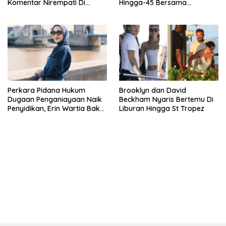
Komentar Nirempati Di
Hingga-45 Bersama
Pasien BPJS
Pengeran Harry
Perkara Pidana Hukum
Brooklyn dan David
Dugaan Penganiayaan Naik
Beckham Nyaris Bertemu Di
Penyidikan, Erin Wartia Bakal
Liburan Hingga St Tropez
Diperiksa
bandar besar starlight princess1000 bagi bonus