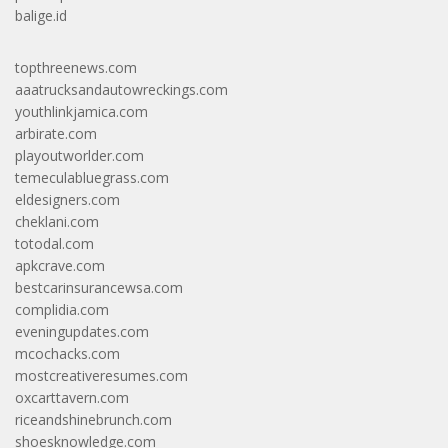
balige.id
topthreenews.com
aaatrucksandautowreckings.com
youthlinkjamica.com
arbirate.com
playoutworlder.com
temeculabluegrass.com
eldesigners.com
cheklani.com
totodal.com
apkcrave.com
bestcarinsurancewsa.com
complidia.com
eveningupdates.com
mcochacks.com
mostcreativeresumes.com
oxcarttavern.com
riceandshinebrunch.com
shoesknowledge.com