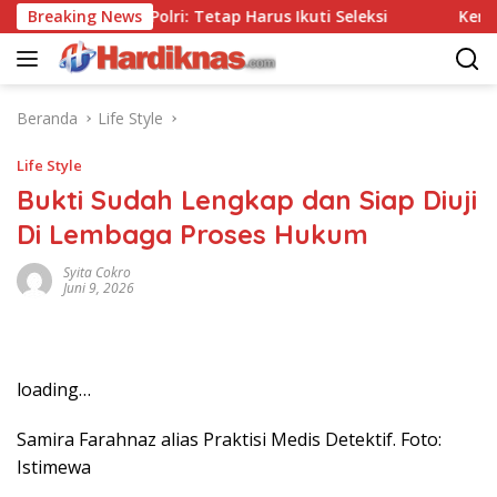
Langsung
Tanpa Tes, Polri: Tetap Harus Ikuti Seleksi
Breaking News
Kemenpar D
ke
konten
Beranda
Life Style
Life Style
Bukti Sudah Lengkap dan Siap Diuji
Di Lembaga Proses Hukum
Syita Cokro
Juni 9, 2026
loading…
Samira Farahnaz alias Praktisi Medis Detektif. Foto:
Istimewa