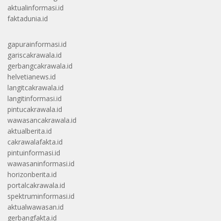
aktualinformasi.id
faktadunia.id
gapurainformasi.id
gariscakrawala.id
gerbangcakrawala.id
helvetianews.id
langitcakrawala.id
langitinformasi.id
pintucakrawala.id
wawasancakrawala.id
aktualberita.id
cakrawalafakta.id
pintuinformasi.id
wawasaninformasi.id
horizonberita.id
portalcakrawala.id
spektruminformasi.id
aktualwawasan.id
gerbangfakta.id