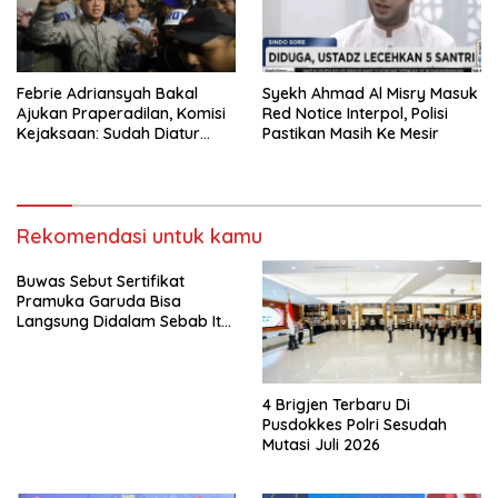
Febrie Adriansyah Bakal
Syekh Ahmad Al Misry Masuk
Ajukan Praperadilan, Komisi
Red Notice Interpol, Polisi
Kejaksaan: Sudah Diatur
Pastikan Masih Ke Mesir
Hukum Kegiatan
Rekomendasi untuk kamu
Buwas Sebut Sertifikat
Pramuka Garuda Bisa
Langsung Didalam Sebab Itu
Polisi Tanpa Tes, Polri: Tetap
Harus Ikuti Seleksi
4 Brigjen Terbaru Di
Pusdokkes Polri Sesudah
Mutasi Juli 2026