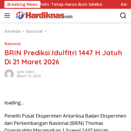
Langsung
anpa Tes, Polri: Tetap Harus Ikuti Seleksi
Breaking News
Kemenpar D
ke
konten
Beranda
Nasional
Nasional
BRIN Prediksi Idulfitri 1447 H Jatuh
Di 21 Maret 2026
Syita Cokro
Maret 10, 2026
loading…
Peneliti Pusat Eksperimen Antariksa Badan Eksperimen
dan Perkembangan Nasional (BRIN) Thomas
Djamaluddin Meramalkan 1 Syawal 1447 Hijriah