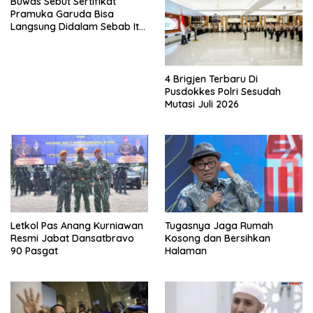
Buwas Sebut Sertifikat
Pramuka Garuda Bisa
Langsung Didalam Sebab Itu
Polisi Tanpa Tes, Polri: Tetap
Harus Ikuti Seleksi
4 Brigjen Terbaru Di
Pusdokkes Polri Sesudah
Mutasi Juli 2026
Letkol Pas Anang Kurniawan
Tugasnya Jaga Rumah
Resmi Jabat Dansatbravo
Kosong dan Bersihkan
90 Pasgat
Halaman