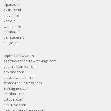
cipanas.id
eksklusif.id
inovatif.id
xenia.id
wamena.id
parapat.id
penatapan.id
balige.id
topthreenews.com
aaatrucksandautowreckings.com
youthlinkjamica.com
arbirate.com
playoutworlder.com
temeculabluegrass.com
eldesigners.com
cheklani.com
totodal.com
apkcrave.com
bestcarinsurancewsa.com