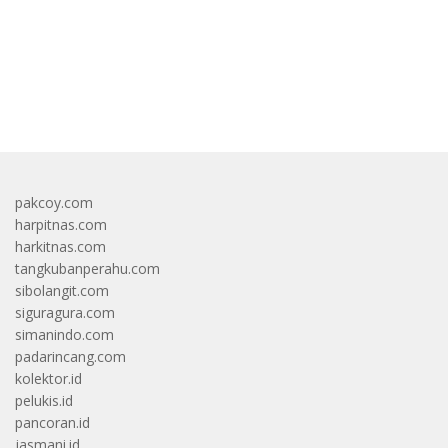
bandar besar starlight princess1000 bagi bonus
pakcoy.com
harpitnas.com
harkitnas.com
tangkubanperahu.com
sibolangit.com
siguragura.com
simanindo.com
padarincang.com
kolektor.id
pelukis.id
pancoran.id
jasmani.id