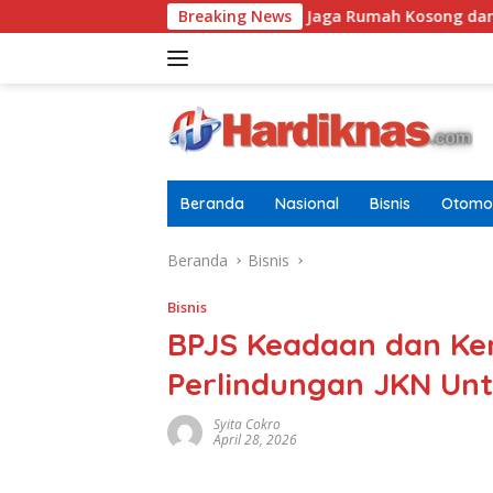
Langsung
epok
Tugasnya Jaga Rumah Kosong dan Bersihkan Hal
Breaking News
ke
konten
Beranda
Nasional
Bisnis
Otomot
Beranda
Bisnis
Bisnis
BPJS Keadaan dan Ke
Perlindungan JKN Un
Syita Cokro
April 28, 2026