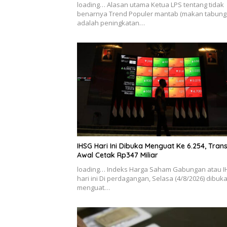
loading… Alasan utama Ketua LPS tentang tidak
benarnya Trend Populer mantab (makan tabung
adalah peningkatan…
IHSG Hari Ini Dibuka Menguat Ke 6.254, Tran
Awal Cetak Rp347 Miliar
loading… Indeks Harga Saham Gabungan atau 
hari ini Di perdagangan, Selasa (4/8/2026) dibuk
menguat…