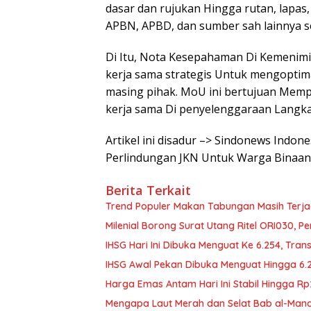
dasar dan rujukan Hingga rutan, lapas
APBN, APBD, dan sumber sah lainnya s
Di Itu, Nota Kesepahaman Di Kemenimi
kerja sama strategis Untuk mengoptim
masing pihak. MoU ini bertujuan Mempe
kerja sama Di penyelenggaraan Langk
Artikel ini disadur –> Sindonews Indo
Perlindungan JKN Untuk Warga Binaan
Berita Terkait
Trend Populer Makan Tabungan Masih Terj
Milenial Borong Surat Utang Ritel ORI030, P
IHSG Hari Ini Dibuka Menguat Ke 6.254, Tran
IHSG Awal Pekan Dibuka Menguat Hingga 6.
Harga Emas Antam Hari Ini Stabil Hingga R
Mengapa Laut Merah dan Selat Bab al-Manda