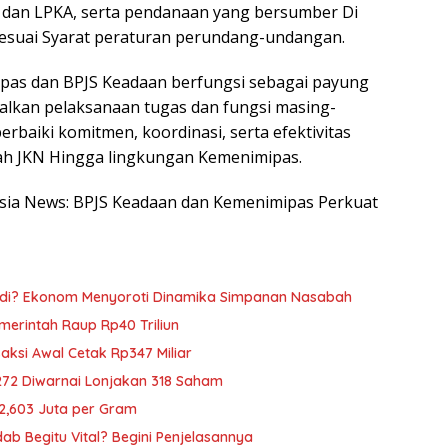
, dan LPKA, serta pendanaan yang bersumber Di
esuai Syarat peraturan perundang-undangan.
pas dan BPJS Keadaan berfungsi sebagai payung
alkan pelaksanaan tugas dan fungsi masing-
rbaiki komitmen, koordinasi, serta efektivitas
ah JKN Hingga lingkungan Kemenimipas.
nesia News: BPJS Keadaan dan Kemenimipas Perkuat
adi? Ekonom Menyoroti Dinamika Simpanan Nasabah
emerintah Raup Rp40 Triliun
saksi Awal Cetak Rp347 Miliar
272 Diwarnai Lonjakan 318 Saham
p2,603 Juta per Gram
b Begitu Vital? Begini Penjelasannya