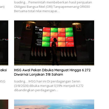
loading… Pemerintah membeberkan hasil penjualan
an)
Obligasi Bangsa Ritel (ORI) Tanpapemenang ORI030
Bersama total nilai mencapai…
saksi
IHSG Awal Pekan Dibuka Menguat Hingga 6.272
Diwarnai Lonjakan 318 Saham
IHSG
loading… IHSG hari ini Di perdagangan Senin
a
(3/8/2026) dibuka menguat 0,59% menjadi 6.272
dibandingkan perdagangan…