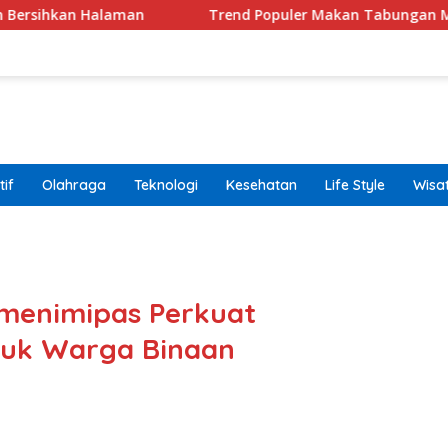
aman
Trend Populer Makan Tabungan Masih Terjadi? 
if
Olahraga
Teknologi
Kesehatan
Life Style
Wisa
band
menimipas Perkuat
tuk Warga Binaan