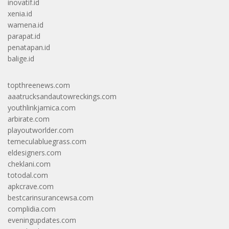
inovatif.id
xenia.id
wamena.id
parapat.id
penatapan.id
balige.id
topthreenews.com
aaatrucksandautowreckings.com
youthlinkjamica.com
arbirate.com
playoutworlder.com
temeculabluegrass.com
eldesigners.com
cheklani.com
totodal.com
apkcrave.com
bestcarinsurancewsa.com
complidia.com
eveningupdates.com