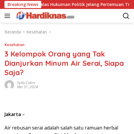
Langsung
ina Saling Balas Hukuman Politik Jelang Pertemuan Trump dan 
Breaking News
ke
konten
Beranda
Kesehatan
Kesehatan
3 Kelompok Orang yang Tak
Dianjurkan Minum Air Serai, Siapa
Saja?
Syita Cokro
Mei 31, 2024
Jakarta
–
Air rebusan serai adalah salah satu ramuan herbal