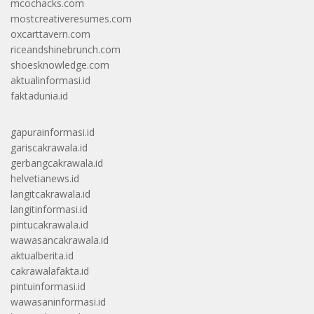
mcochacks.com
mostcreativeresumes.com
oxcarttavern.com
riceandshinebrunch.com
shoesknowledge.com
aktualinformasi.id
faktadunia.id
gapurainformasi.id
gariscakrawala.id
gerbangcakrawala.id
helvetianews.id
langitcakrawala.id
langitinformasi.id
pintucakrawala.id
wawasancakrawala.id
aktualberita.id
cakrawalafakta.id
pintuinformasi.id
wawasaninformasi.id