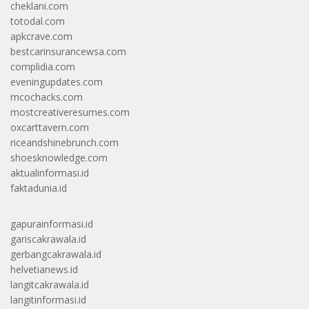
cheklani.com
totodal.com
apkcrave.com
bestcarinsurancewsa.com
complidia.com
eveningupdates.com
mcochacks.com
mostcreativeresumes.com
oxcarttavern.com
riceandshinebrunch.com
shoesknowledge.com
aktualinformasi.id
faktadunia.id
gapurainformasi.id
gariscakrawala.id
gerbangcakrawala.id
helvetianews.id
langitcakrawala.id
langitinformasi.id