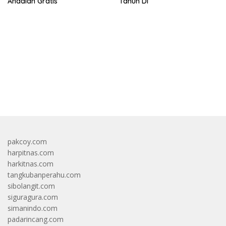
Andalan Gratis
Tahun Di
bandar besar starlight princess1000 bagi bonus
pakcoy.com
harpitnas.com
harkitnas.com
tangkubanperahu.com
sibolangit.com
siguragura.com
simanindo.com
padarincang.com