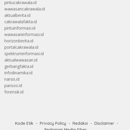
pintucakrawala.id
wawasancakrawala.id
aktualberita.id
cakrawalafakta.id
pintuinformasi.id
wawasaninformasi.id
horizonberita.id
portalcakrawala.id
spektruminformasi.id
aktualwawasan.id
gerbangfakta.id
infodinamika.id
narsis.id
pansos.id
forensik.id
Kode Etik
Privacy Policy
Redaksi
Disclaimer
Pedoman Media Siber