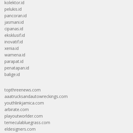
kolektor.id
pelukis.id
pancoran.id
jasmani.id
cipanas.id
eksklusif.id
inovatif.id
xenia.id
wamena.id
parapat.id
penatapan.id
balige.id
topthreenews.com
aaatrucksandautowreckings.com
youthlinkjamica.com
arbirate.com
playoutworlder.com
temeculabluegrass.com
eldesigners.com