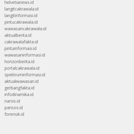
helvetianews.id
langitcakrawala.id
langitinformasi.id
pintucakrawala.id
wawasancakrawala.id
aktualberita.id
cakrawalafakta.id
pintuinformasi.id
wawasaninformasi.id
horizonberita.id
portalcakrawala.id
spektruminformasi.id
aktualwawasan.id
gerbangfakta.id
infodinamika.id
narsis.id
pansos.id
forensik.id