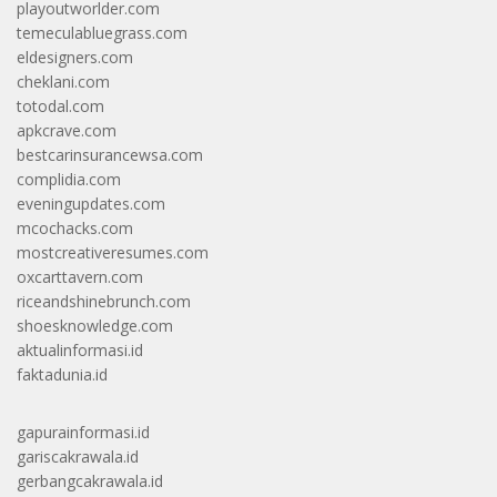
playoutworlder.com
temeculabluegrass.com
eldesigners.com
cheklani.com
totodal.com
apkcrave.com
bestcarinsurancewsa.com
complidia.com
eveningupdates.com
mcochacks.com
mostcreativeresumes.com
oxcarttavern.com
riceandshinebrunch.com
shoesknowledge.com
aktualinformasi.id
faktadunia.id
gapurainformasi.id
gariscakrawala.id
gerbangcakrawala.id