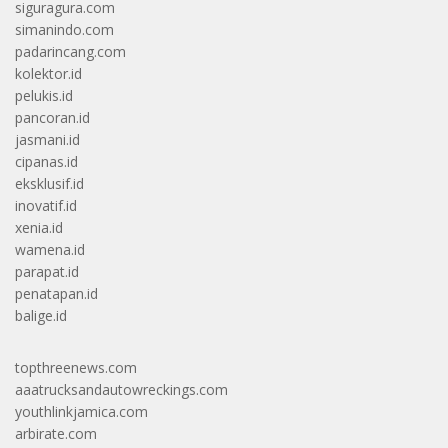
siguragura.com
simanindo.com
padarincang.com
kolektor.id
pelukis.id
pancoran.id
jasmani.id
cipanas.id
eksklusif.id
inovatif.id
xenia.id
wamena.id
parapat.id
penatapan.id
balige.id
topthreenews.com
aaatrucksandautowreckings.com
youthlinkjamica.com
arbirate.com