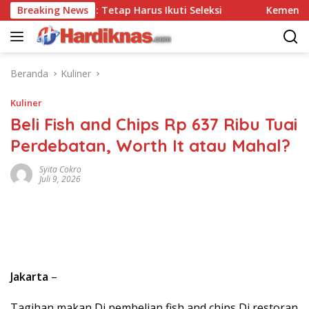
Langsung
Tes, Polri: Tetap Harus Ikuti Seleksi
Breaking News
Kemenpar Dorong
ke
konten
Beranda
Kuliner
Kuliner
Beli Fish and Chips Rp 637 Ribu Tuai
Perdebatan, Worth It atau Mahal?
Syita Cokro
Juli 9, 2026
Jakarta
–
Tagihan makan Di pembelian fish and chips Di restoran