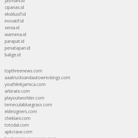
jasmani.id
cipanas.id
eksklusif.id
inovatif.id
xenia.id
wamena.id
parapat.id
penatapan.id
balige.id
topthreenews.com
aaatrucksandautowreckings.com
youthlinkjamica.com
arbirate.com
playoutworlder.com
temeculabluegrass.com
eldesigners.com
cheklani.com
totodal.com
apkcrave.com