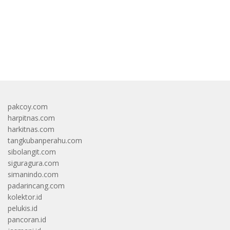
bandar besar starlight princess1000 bagi bonus
pakcoy.com
harpitnas.com
harkitnas.com
tangkubanperahu.com
sibolangit.com
siguragura.com
simanindo.com
padarincang.com
kolektor.id
pelukis.id
pancoran.id