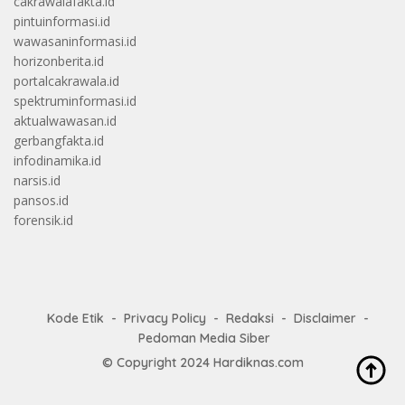
cakrawalafakta.id
pintuinformasi.id
wawasaninformasi.id
horizonberita.id
portalcakrawala.id
spektruminformasi.id
aktualwawasan.id
gerbangfakta.id
infodinamika.id
narsis.id
pansos.id
forensik.id
Kode Etik
Privacy Policy
Redaksi
Disclaimer
Pedoman Media Siber
© Copyright 2024
Hardiknas.com