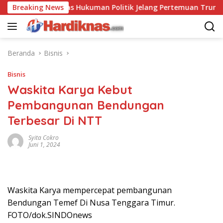
Langsung
a Saling Balas Hukuman Politik Jelang Pertemuan Trump dan Xi 
Breaking News
ke
konten
Beranda
Bisnis
Bisnis
Waskita Karya Kebut
Pembangunan Bendungan
Terbesar Di NTT
Syita Cokro
Juni 1, 2024
Waskita Karya mempercepat pembangunan
Bendungan Temef Di Nusa Tenggara Timur.
FOTO/dok.SINDOnews