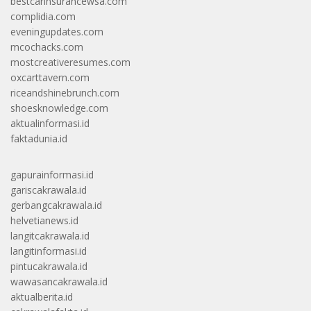
bestcarinsurancewsa.com
complidia.com
eveningupdates.com
mcochacks.com
mostcreativeresumes.com
oxcarttavern.com
riceandshinebrunch.com
shoesknowledge.com
aktualinformasi.id
faktadunia.id
gapurainformasi.id
gariscakrawala.id
gerbangcakrawala.id
helvetianews.id
langitcakrawala.id
langitinformasi.id
pintucakrawala.id
wawasancakrawala.id
aktualberita.id