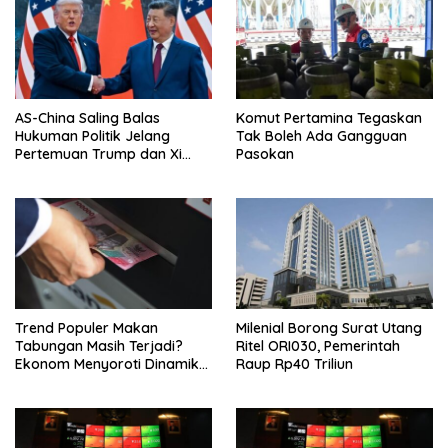
AS-China Saling Balas
Komut Pertamina Tegaskan
Hukuman Politik Jelang
Tak Boleh Ada Gangguan
Pertemuan Trump dan Xi
Pasokan
Jinping
Trend Populer Makan
Milenial Borong Surat Utang
Tabungan Masih Terjadi?
Ritel ORI030, Pemerintah
Ekonom Menyoroti Dinamika
Raup Rp40 Triliun
Simpanan Nasabah