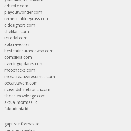
arbirate.com
playoutworlder.com
temeculabluegrass.com
eldesigners.com
cheklani.com
totodal.com
apkcrave.com
bestcarinsurancewsa.com
complidia.com
eveningupdates.com
mcochacks.com
mostcreativeresumes.com
oxcarttavern.com
riceandshinebrunch.com
shoesknowledge.com
aktualinformasi.id
faktadunia.id
gapurainformasi.id
gariscakrawala.id