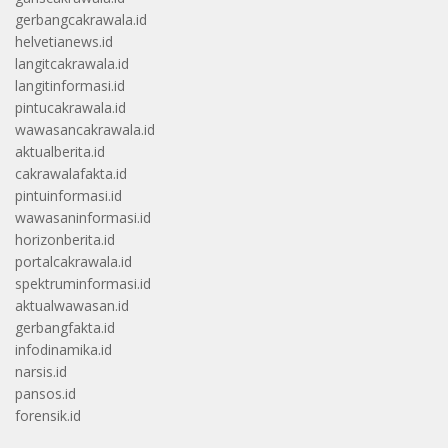
gerbangcakrawala.id
helvetianews.id
langitcakrawala.id
langitinformasi.id
pintucakrawala.id
wawasancakrawala.id
aktualberita.id
cakrawalafakta.id
pintuinformasi.id
wawasaninformasi.id
horizonberita.id
portalcakrawala.id
spektruminformasi.id
aktualwawasan.id
gerbangfakta.id
infodinamika.id
narsis.id
pansos.id
forensik.id