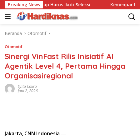
Langsung
olri: Tetap Harus Ikuti Seleksi
Breaking News
Kemenpar Dorong Wisat
ke
konten
Beranda
Otomotif
Otomotif
Sinergi VinFast Rilis Inisiatif AI
Agentik Level 4, Pertama Hingga
Organisasiregional
Syita Cokro
Juni 2, 2026
Jakarta, CNN Indonesia
—