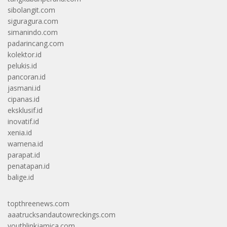
sibolangit.com
siguragura.com
simanindo.com
padarincang.com
kolektor.id
pelukis.id
pancoran.id
jasmani.id
cipanas.id
eksklusif.id
inovatif.id
xenia.id
wamena.id
parapat.id
penatapan.id
balige.id
topthreenews.com
aaatrucksandautowreckings.com
youthlinkjamica.com