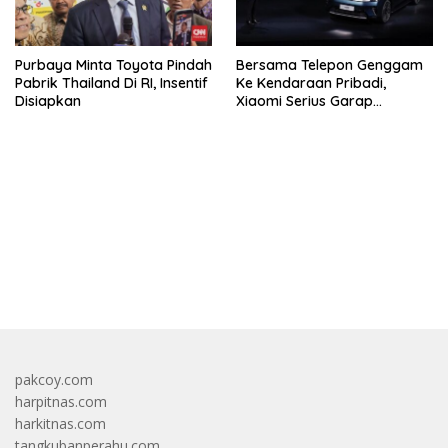
Purbaya Minta Toyota Pindah
Bersama Telepon Genggam
Pabrik Thailand Di RI, Insentif
Ke Kendaraan Pribadi,
Disiapkan
Xiaomi Serius Garap
Kendaraan Ke-3
bandar besar starlight princess1000 bagi bonus
pakcoy.com
harpitnas.com
harkitnas.com
tangkubanperahu.com