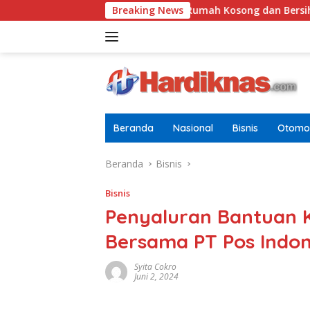
Langsung
Tugasnya Jaga Rumah Kosong dan Bersihkan Halaman
Breaking News
ke
konten
Beranda
Nasional
Bisnis
Otomot
Beranda
Bisnis
Bisnis
Penyaluran Bantuan
Bersama PT Pos Indon
Syita Cokro
Juni 2, 2024