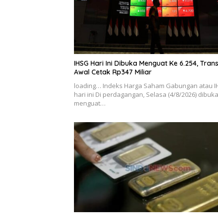
IHSG Hari Ini Dibuka Menguat Ke 6.254, Tran
Awal Cetak Rp347 Miliar
loading… Indeks Harga Saham Gabungan atau 
hari ini Di perdagangan, Selasa (4/8/2026) dibuk
menguat…