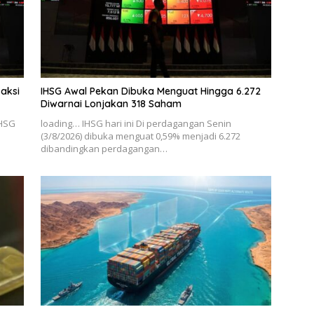
saksi
IHSG Awal Pekan Dibuka Menguat Hingga 6.272
Diwarnai Lonjakan 318 Saham
IHSG
loading… IHSG hari ini Di perdagangan Senin
a
(3/8/2026) dibuka menguat 0,59% menjadi 6.272
dibandingkan perdagangan…