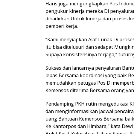
Haris juga mengungkapkan Pos Indone
pengukur kinerja mereka Di penyalura
dihadirkan Untuk kinerja dan proses k
pemberi kerja.
“Kami menyiapkan Alat Lunak Di prose
itu bisa ditelusuri dan sedapat Mungki
Supaya konsistensinya terjaga,” tuturn
Sukses dan lancarnya penyaluran Bantu
lepas Bersama koordinasi yang baik 
memudahkan petugas Pos Di memperba
Kemensos diterima Bersama orang yan
Pendamping PKH rutin mengedukasi K
dan menginformasikan jadwal pencai
uang Bantuan Kemensos Bersama baik, 
Ke Kantorpos dan Himbara,” kata Dew
Bukit Kecil, Kelurahan Talang Semut, 