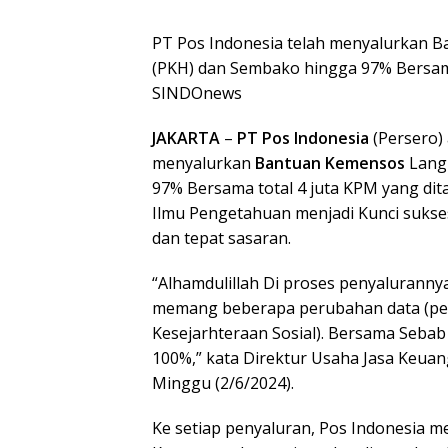
PT Pos Indonesia telah menyalurkan 
(PKH) dan Sembako hingga 97% Bersama
SINDOnews
JAKARTA
–
PT Pos Indonesia
(Persero) 
menyalurkan
Bantuan Kemensos
Langk
97% Bersama total 4 juta KPM yang dit
Ilmu Pengetahuan menjadi Kunci suks
dan tepat sasaran.
“Alhamdulillah Di proses penyalurannya
memang beberapa perubahan data (pe
Kesejarhteraan Sosial). Bersama Sebab 
100%,” kata Direktur Usaha Jasa Keuan
Minggu (2/6/2024).
Ke setiap penyaluran, Pos Indonesia m