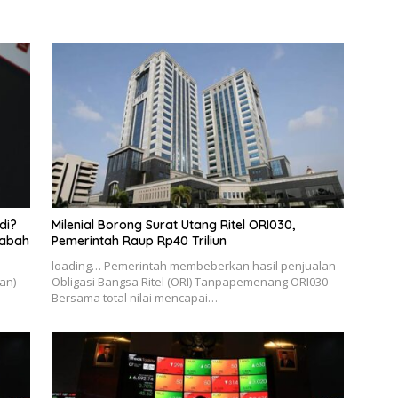
di?
Milenial Borong Surat Utang Ritel ORI030,
sabah
Pemerintah Raup Rp40 Triliun
loading… Pemerintah membeberkan hasil penjualan
an)
Obligasi Bangsa Ritel (ORI) Tanpapemenang ORI030
Bersama total nilai mencapai…