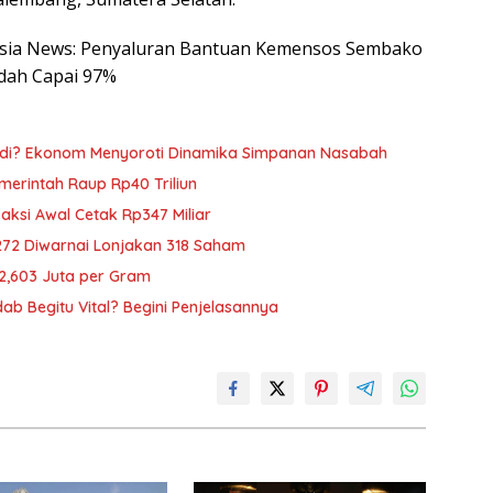
onesia News: Penyaluran Bantuan Kemensos Sembako
dah Capai 97%
adi? Ekonom Menyoroti Dinamika Simpanan Nasabah
emerintah Raup Rp40 Triliun
saksi Awal Cetak Rp347 Miliar
272 Diwarnai Lonjakan 318 Saham
p2,603 Juta per Gram
b Begitu Vital? Begini Penjelasannya