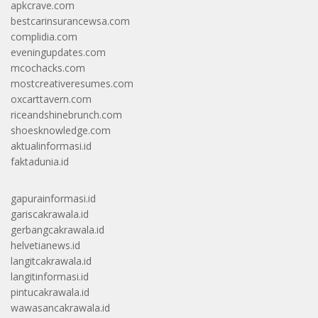
apkcrave.com
bestcarinsurancewsa.com
complidia.com
eveningupdates.com
mcochacks.com
mostcreativeresumes.com
oxcarttavern.com
riceandshinebrunch.com
shoesknowledge.com
aktualinformasi.id
faktadunia.id
gapurainformasi.id
gariscakrawala.id
gerbangcakrawala.id
helvetianews.id
langitcakrawala.id
langitinformasi.id
pintucakrawala.id
wawasancakrawala.id