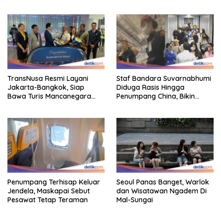
TransNusa Resmi Layani
Staf Bandara Suvarnabhumi
Jakarta-Bangkok, Siap
Diduga Rasis Hingga
Bawa Turis Mancanegara
Penumpang China, Bikin
Hingga Indonesia
Gestur Mata Sipit
Penumpang Terhisap Keluar
Seoul Panas Banget, Warlok
Jendela, Maskapai Sebut
dan Wisatawan Ngadem Di
Pesawat Tetap Teraman
Mal-Sungai