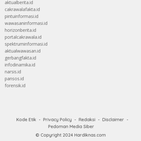
aktualberita.id
cakrawalafakta.id
pintuinformasi.id
wawasaninformasi.id
horizonberita.id
portalcakrawala.id
spektruminformasi.id
aktualwawasan.id
gerbangfakta.id
infodinamika.id
narsis.id
pansos.id
forensik.id
Kode Etik
Privacy Policy
Redaksi
Disclaimer
Pedoman Media Siber
© Copyright 2024
Hardiknas.com