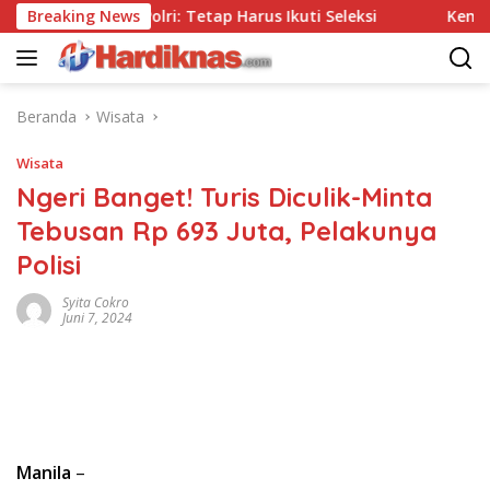
Langsung
npa Tes, Polri: Tetap Harus Ikuti Seleksi
Breaking News
Kemenpar Do
ke
konten
Beranda
Wisata
Wisata
Ngeri Banget! Turis Diculik-Minta
Tebusan Rp 693 Juta, Pelakunya
Polisi
Syita Cokro
Juni 7, 2024
Manila
–