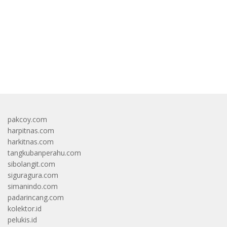
bandar besar starlight princess1000 bagi bonus
pakcoy.com
harpitnas.com
harkitnas.com
tangkubanperahu.com
sibolangit.com
siguragura.com
simanindo.com
padarincang.com
kolektor.id
pelukis.id