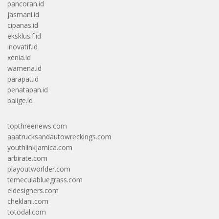
pancoran.id
jasmani.id
cipanas.id
eksklusif.id
inovatif.id
xenia.id
wamena.id
parapat.id
penatapan.id
balige.id
topthreenews.com
aaatrucksandautowreckings.com
youthlinkjamica.com
arbirate.com
playoutworlder.com
temeculabluegrass.com
eldesigners.com
cheklani.com
totodal.com