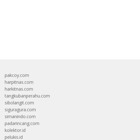
bandar besar starlight princess1000 bagi bonus
pakcoy.com
harpitnas.com
harkitnas.com
tangkubanperahu.com
sibolangit.com
siguragura.com
simanindo.com
padarincang.com
kolektor.id
pelukis.id