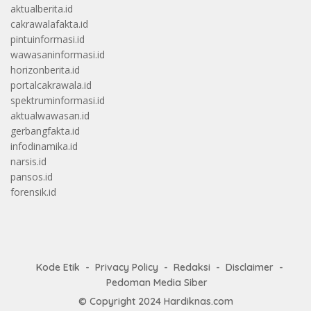
aktualberita.id
cakrawalafakta.id
pintuinformasi.id
wawasaninformasi.id
horizonberita.id
portalcakrawala.id
spektruminformasi.id
aktualwawasan.id
gerbangfakta.id
infodinamika.id
narsis.id
pansos.id
forensik.id
Kode Etik
Privacy Policy
Redaksi
Disclaimer
Pedoman Media Siber
© Copyright 2024
Hardiknas.com