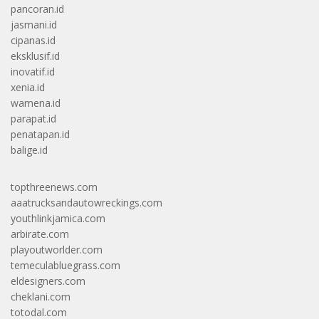
pancoran.id
jasmani.id
cipanas.id
eksklusif.id
inovatif.id
xenia.id
wamena.id
parapat.id
penatapan.id
balige.id
topthreenews.com
aaatrucksandautowreckings.com
youthlinkjamica.com
arbirate.com
playoutworlder.com
temeculabluegrass.com
eldesigners.com
cheklani.com
totodal.com