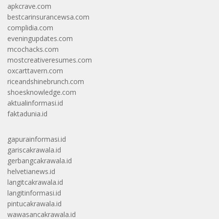
apkcrave.com
bestcarinsurancewsa.com
complidia.com
eveningupdates.com
mcochacks.com
mostcreativeresumes.com
oxcarttavern.com
riceandshinebrunch.com
shoesknowledge.com
aktualinformasi.id
faktadunia.id
gapurainformasi.id
gariscakrawala.id
gerbangcakrawala.id
helvetianews.id
langitcakrawala.id
langitinformasi.id
pintucakrawala.id
wawasancakrawala.id