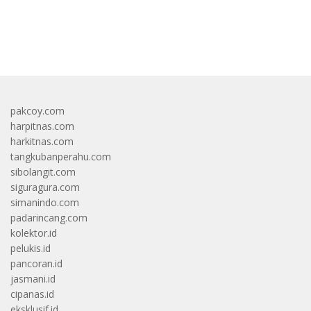
bandar besar starlight princess1000 bagi bonus
pakcoy.com
harpitnas.com
harkitnas.com
tangkubanperahu.com
sibolangit.com
siguragura.com
simanindo.com
padarincang.com
kolektor.id
pelukis.id
pancoran.id
jasmani.id
cipanas.id
eksklusif.id