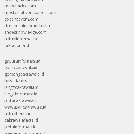
mcochacks.com
mostcreativeresumes.com
oxcarttavern.com
riceandshinebrunch.com
shoesknowledge.com
aktualinformasi.id
faktadunia.id
gapurainformasi.id
gariscakrawala.id
gerbangcakrawala.id
helvetianews.id
langitcakrawala.id
langitinformasi.id
pintucakrawala.id
wawasancakrawala.id
aktualberita.id
cakrawalafakta.id
pintuinformasi.id
wawasaninformasi.id