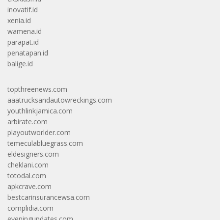
inovatif.id
xenia.id
wamena.id
parapat.id
penatapan.id
balige.id
topthreenews.com
aaatrucksandautowreckings.com
youthlinkjamica.com
arbirate.com
playoutworlder.com
temeculabluegrass.com
eldesigners.com
cheklani.com
totodal.com
apkcrave.com
bestcarinsurancewsa.com
complidia.com
eveningupdates.com