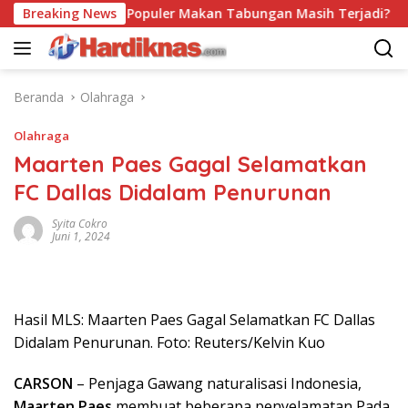
Langsung
Breaking News
Trend Populer Makan Tabungan Masih Terjadi? Ekonom
ke
konten
Beranda
Olahraga
Olahraga
Maarten Paes Gagal Selamatkan
FC Dallas Didalam Penurunan
Syita Cokro
Juni 1, 2024
Hasil MLS: Maarten Paes Gagal Selamatkan FC Dallas
Didalam Penurunan. Foto: Reuters/Kelvin Kuo
CARSON
– Penjaga Gawang naturalisasi Indonesia,
Maarten Paes
membuat beberapa penyelamatan Pada