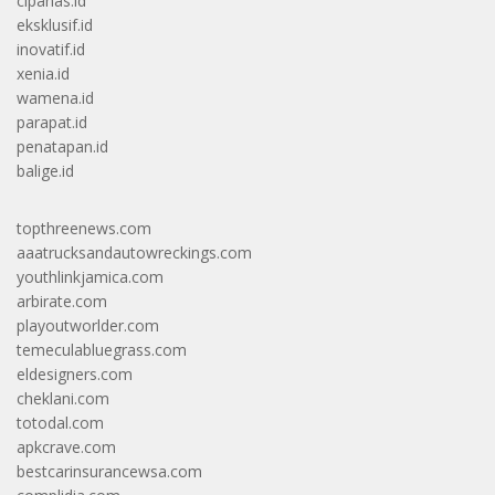
cipanas.id
eksklusif.id
inovatif.id
xenia.id
wamena.id
parapat.id
penatapan.id
balige.id
topthreenews.com
aaatrucksandautowreckings.com
youthlinkjamica.com
arbirate.com
playoutworlder.com
temeculabluegrass.com
eldesigners.com
cheklani.com
totodal.com
apkcrave.com
bestcarinsurancewsa.com