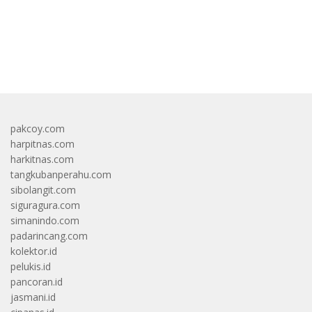
bandar besar starlight princess1000 bagi bonus
pakcoy.com
harpitnas.com
harkitnas.com
tangkubanperahu.com
sibolangit.com
siguragura.com
simanindo.com
padarincang.com
kolektor.id
pelukis.id
pancoran.id
jasmani.id