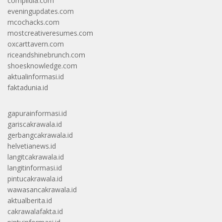
complidia.com
eveningupdates.com
mcochacks.com
mostcreativeresumes.com
oxcarttavern.com
riceandshinebrunch.com
shoesknowledge.com
aktualinformasi.id
faktadunia.id
gapurainformasi.id
gariscakrawala.id
gerbangcakrawala.id
helvetianews.id
langitcakrawala.id
langitinformasi.id
pintucakrawala.id
wawasancakrawala.id
aktualberita.id
cakrawalafakta.id