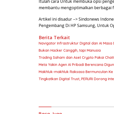
Itulah cara Untuk membuka opsi penge
membantu mengoptimalkan berbagai fi
Artikel ini disadur –> Sindonews Indo
Pengembang Di HP Samsung, Untuk Opt
Berita Terkait
Navigator Infrastruktur Digital dan AI Masa
Bukan Hacker Canggih, tapi Manusia
Trading Saham dan Aset Crypto Pakai ChatG
Meta Yakin Agen AI Pribadi Berencana Digu
Makhluk-makhluk Raksasa Bermunculan Ke 
Tingkatkan Digital Trust, PERURI Dorong Int
Baca Juga