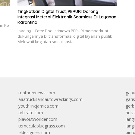
Tingkatkan Digital Trust, PERURI Dorong
Integrasi Meterai Elektronik Seamless Di Layanan
Karantina
an Ke
loading… Foto: Doc. Istimewa PERURI memperkuat
dukungannya Di transformasi digital layanan publik
Melewati kegiatan sosialisasi…
topthreenews.com
gapu
aaatrucksandautowreckings.com
gari
youthlinkjamica.com
gerb
arbirate.com
helv
playoutworlder.com
lang
temeculabluegrass.com
langi
eldesigners.com
pint