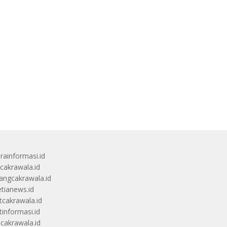
rainformasi.id
scakrawala.id
angcakrawala.id
etianews.id
itcakrawala.id
tinformasi.id
ucakrawala.id