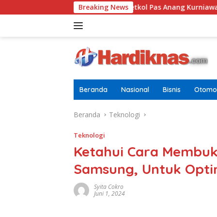
Langsung
 Pria Dewasa
Letkol Pas Anang Kurniawan Resmi Jabat
Breaking News
ke
konten
Beranda
Nasional
Bisnis
Otomot
Beranda
Teknologi
Teknologi
Ketahui Cara Membuk
Samsung, Untuk Optim
Syita Cokro
Juni 1, 2024