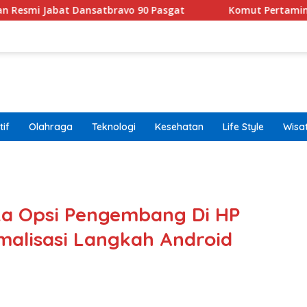
 Dansatbravo 90 Pasgat
Komut Pertamina Tegaskan Ta
if
Olahraga
Teknologi
Kesehatan
Life Style
Wisa
band
a Opsi Pengembang Di HP
alisasi Langkah Android