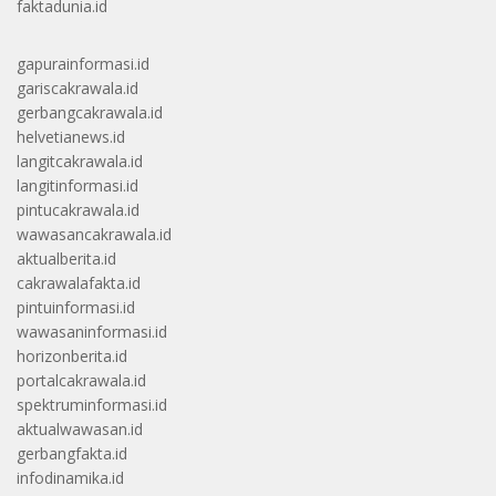
faktadunia.id
gapurainformasi.id
gariscakrawala.id
gerbangcakrawala.id
helvetianews.id
langitcakrawala.id
langitinformasi.id
pintucakrawala.id
wawasancakrawala.id
aktualberita.id
cakrawalafakta.id
pintuinformasi.id
wawasaninformasi.id
horizonberita.id
portalcakrawala.id
spektruminformasi.id
aktualwawasan.id
gerbangfakta.id
infodinamika.id