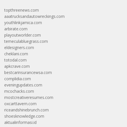
topthreenews.com
aaatrucksandautowreckings.com
youthlinkjamica.com
arbirate.com
playoutworlder.com
temeculabluegrass.com
eldesigners.com
cheklani.com
totodal.com
apkcrave.com
bestcarinsurancewsa.com
complidia.com
eveningupdates.com
mcochacks.com
mostcreativeresumes.com
oxcarttavern.com
riceandshinebrunch.com
shoesknowledge.com
aktualinformasi.id