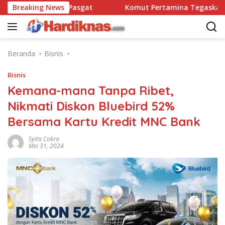
Langsung
satbravo 90 Pasgat
Breaking News
Komut Pertamina Tegaskan Tak Bo
ke
konten
Beranda
Bisnis
Bisnis
Kemana-mana Tanpa Ribet,
Nikmati Diskon Bluebird 52%
Bersama Kartu Kredit MNC Bank
Syita Cokro
Mei 31, 2024