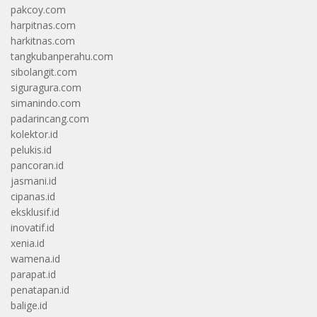
pakcoy.com
harpitnas.com
harkitnas.com
tangkubanperahu.com
sibolangit.com
siguragura.com
simanindo.com
padarincang.com
kolektor.id
pelukis.id
pancoran.id
jasmani.id
cipanas.id
eksklusif.id
inovatif.id
xenia.id
wamena.id
parapat.id
penatapan.id
balige.id