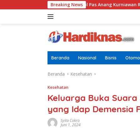
Langsung
ia Dewasa
Letkol Pas Anang Kurniawan Resmi Jabat Da
Breaking News
ke
konten
Beranda
Nasional
Bisnis
Otomot
Beranda
Kesehatan
Kesehatan
Keluarga Buka Suara s
yang Idap Demensia 
Syita Cokro
Juni 1, 2024