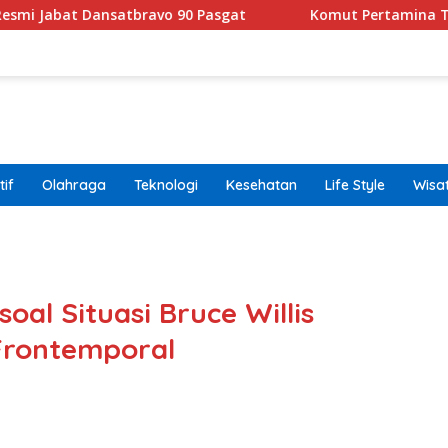
nsatbravo 90 Pasgat
Komut Pertamina Tegaskan Tak B
if
Olahraga
Teknologi
Kesehatan
Life Style
Wisa
band
oal Situasi Bruce Willis
Frontemporal