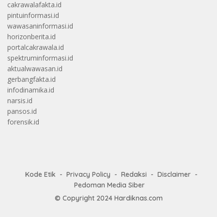
cakrawalafakta.id
pintuinformasi.id
wawasaninformasi.id
horizonberita.id
portalcakrawala.id
spektruminformasi.id
aktualwawasan.id
gerbangfakta.id
infodinamika.id
narsis.id
pansos.id
forensik.id
Kode Etik
Privacy Policy
Redaksi
Disclaimer
Pedoman Media Siber
© Copyright 2024
Hardiknas.com