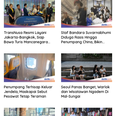
TransNusa Resmi Layani
Staf Bandara Suvarnabhumi
Jakarta-Bangkok, Siap
Diduga Rasis Hingga
Bawa Turis Mancanegara
Penumpang China, Bikin
Hingga Indonesia
Gestur Mata Sipit
Penumpang Terhisap Keluar
Seoul Panas Banget, Warlok
Jendela, Maskapai Sebut
dan Wisatawan Ngadem Di
Pesawat Tetap Teraman
Mal-Sungai