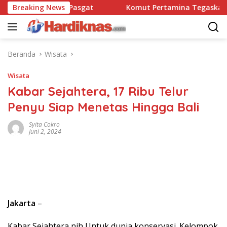
Langsung
satbravo 90 Pasgat
Breaking News
Komut Pertamina Tegaskan Tak B
ke
konten
Beranda
Wisata
Wisata
Kabar Sejahtera, 17 Ribu Telur
Penyu Siap Menetas Hingga Bali
Syita Cokro
Juni 2, 2024
Jakarta
–
Kabar Sejahtera nih Untuk dunia konservasi. Kelompok