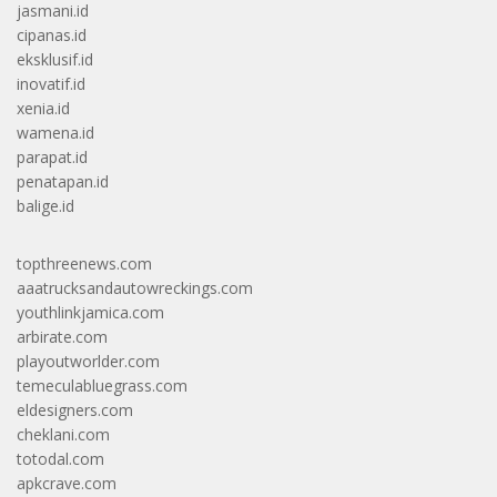
jasmani.id
cipanas.id
eksklusif.id
inovatif.id
xenia.id
wamena.id
parapat.id
penatapan.id
balige.id
topthreenews.com
aaatrucksandautowreckings.com
youthlinkjamica.com
arbirate.com
playoutworlder.com
temeculabluegrass.com
eldesigners.com
cheklani.com
totodal.com
apkcrave.com