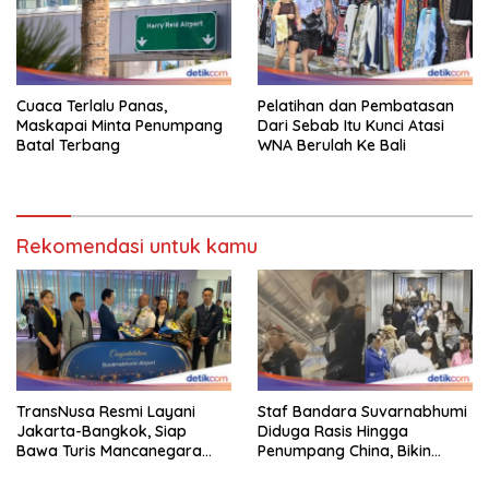
Cuaca Terlalu Panas,
Pelatihan dan Pembatasan
Maskapai Minta Penumpang
Dari Sebab Itu Kunci Atasi
Batal Terbang
WNA Berulah Ke Bali
Rekomendasi untuk kamu
TransNusa Resmi Layani
Staf Bandara Suvarnabhumi
Jakarta-Bangkok, Siap
Diduga Rasis Hingga
Bawa Turis Mancanegara
Penumpang China, Bikin
Hingga Indonesia
Gestur Mata Sipit