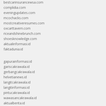
bestcarinsurancewsa.com
complidia.com
eveningupdates.com
mcochacks.com
mostcreativeresumes.com
oxcarttavern.com
riceandshinebrunch.com
shoesknowledge.com
aktualinformasi.id
faktadunia.id
gapurainformasi.id
gariscakrawala.id
gerbangcakrawala.id
helvetianews.id
langitcakrawala.id
langitinformasi.id
pintucakrawala.id
wawasancakrawala.id
aktualberita.id