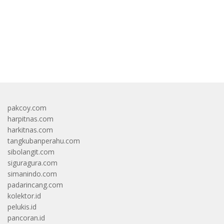
bandar besar starlight princess1000 bagi bonus
pakcoy.com
harpitnas.com
harkitnas.com
tangkubanperahu.com
sibolangit.com
siguragura.com
simanindo.com
padarincang.com
kolektor.id
pelukis.id
pancoran.id