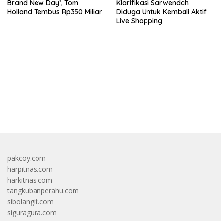
Brand New Day’, Tom
Klarifikasi Sarwendah
Holland Tembus Rp350 Miliar
Diduga Untuk Kembali Aktif
Live Shopping
bandar besar starlight princess1000 bagi bonus
pakcoy.com
harpitnas.com
harkitnas.com
tangkubanperahu.com
sibolangit.com
siguragura.com