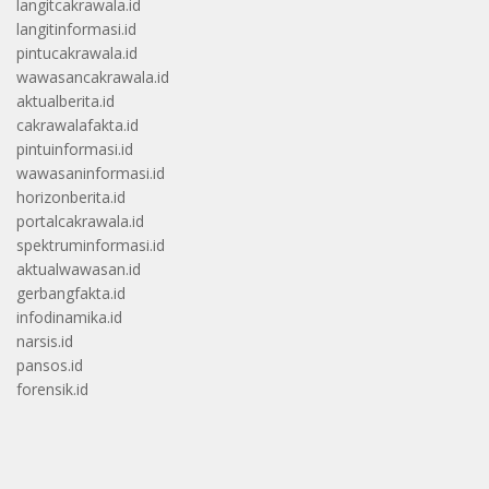
langitcakrawala.id
langitinformasi.id
pintucakrawala.id
wawasancakrawala.id
aktualberita.id
cakrawalafakta.id
pintuinformasi.id
wawasaninformasi.id
horizonberita.id
portalcakrawala.id
spektruminformasi.id
aktualwawasan.id
gerbangfakta.id
infodinamika.id
narsis.id
pansos.id
forensik.id