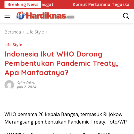
Langsung
satbravo 90 Pasgat
Breaking News
Komut Pertamina Tegaskan Tak Bo
ke
konten
Beranda
Life Style
Life Style
Indonesia Ikut WHO Dorong
Pembentukan Pandemic Treaty,
Apa Manfaatnya?
Syita Cokro
Juni 2, 2024
WHO bersama 26 kepala Bangsa, termasuk Ri Jokowi
Merangsang pembentukan Pandemic Treaty. Foto/WP