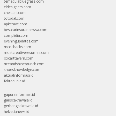
temeculabluegrass.com
eldesigners.com
cheklani.com
totodal.com
apkcrave.com
bestcarinsurancewsa.com
complidia.com
eveningupdates.com
mcochacks.com
mostcreativeresumes.com
oxcarttavern.com
riceandshinebrunch.com
shoesknowledge.com
aktualinformasi.id
faktadunia.id
gapurainformasi.id
gariscakrawala.id
gerbangcakrawala.id
helvetianews.id