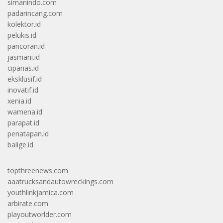
simanindo.com
padarincang.com
kolektor.id
pelukis.id
pancoran.id
jasmani.id
cipanas.id
eksklusif.id
inovatif.id
xenia.id
wamena.id
parapat.id
penatapan.id
balige.id
topthreenews.com
aaatrucksandautowreckings.com
youthlinkjamica.com
arbirate.com
playoutworlder.com