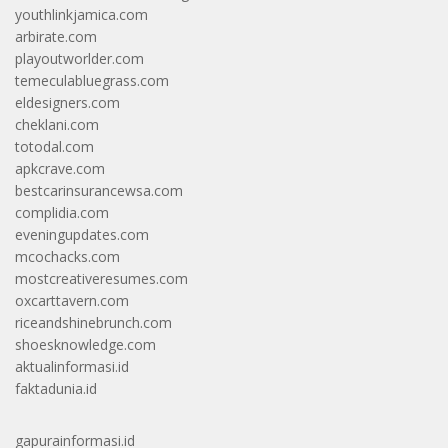
youthlinkjamica.com
arbirate.com
playoutworlder.com
temeculabluegrass.com
eldesigners.com
cheklani.com
totodal.com
apkcrave.com
bestcarinsurancewsa.com
complidia.com
eveningupdates.com
mcochacks.com
mostcreativeresumes.com
oxcarttavern.com
riceandshinebrunch.com
shoesknowledge.com
aktualinformasi.id
faktadunia.id
gapurainformasi.id