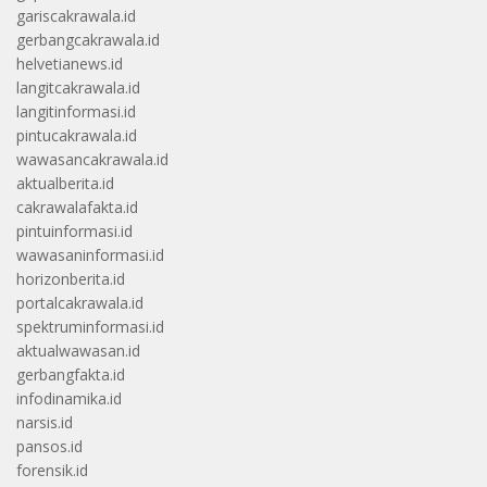
gariscakrawala.id
gerbangcakrawala.id
helvetianews.id
langitcakrawala.id
langitinformasi.id
pintucakrawala.id
wawasancakrawala.id
aktualberita.id
cakrawalafakta.id
pintuinformasi.id
wawasaninformasi.id
horizonberita.id
portalcakrawala.id
spektruminformasi.id
aktualwawasan.id
gerbangfakta.id
infodinamika.id
narsis.id
pansos.id
forensik.id