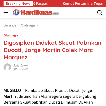
Langsung
Dansatbravo 90 Pasgat
Breaking News
Komut Pertamina Tegaskan Ta
ke
konten
Beranda
Olahraga
Olahraga
Digosipkan Didekat Skuat Pabrikan
Ducati, Jorge Martin Colek Marc
Marquez
Syita Cokro
Juni 1, 2024
MUGELLO
– Pembalap Skuat Pramac Ducati,
Jorge
Martin
, dirumorkan Akansegera segera bergabung
Bersama Skuat pabrikan Ducati Di musim Di. Akan