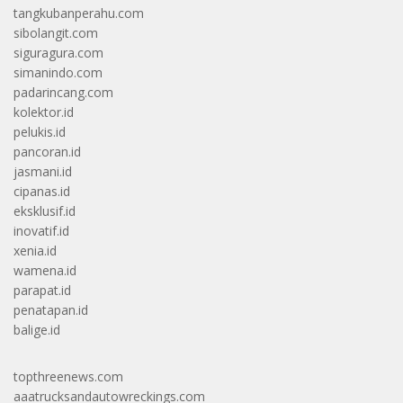
tangkubanperahu.com
sibolangit.com
siguragura.com
simanindo.com
padarincang.com
kolektor.id
pelukis.id
pancoran.id
jasmani.id
cipanas.id
eksklusif.id
inovatif.id
xenia.id
wamena.id
parapat.id
penatapan.id
balige.id
topthreenews.com
aaatrucksandautowreckings.com