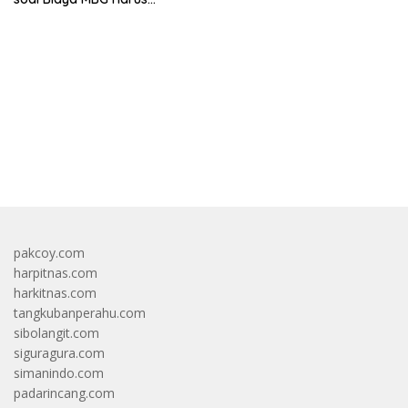
Dipisah Di Biaya
Pembelajaran
bandar besar starlight princess1000 bagi bonus
pakcoy.com
harpitnas.com
harkitnas.com
tangkubanperahu.com
sibolangit.com
siguragura.com
simanindo.com
padarincang.com