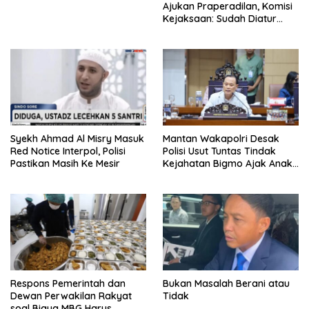
Ajukan Praperadilan, Komisi
Kejaksaan: Sudah Diatur
Hukum Kegiatan
Syekh Ahmad Al Misry Masuk
Mantan Wakapolri Desak
Red Notice Interpol, Polisi
Polisi Usut Tuntas Tindak
Pastikan Masih Ke Mesir
Kejahatan Bigmo Ajak Anak
Di Bawah Umur Promosikan
Vape
Respons Pemerintah dan
Bukan Masalah Berani atau
Dewan Perwakilan Rakyat
Tidak
soal Biaya MBG Harus