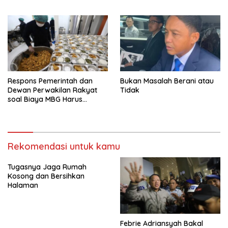
Di Bawah Umur Promosikan
Vape
Respons Pemerintah dan
Bukan Masalah Berani atau
Dewan Perwakilan Rakyat
Tidak
soal Biaya MBG Harus
Dipisah Di Biaya
Pembelajaran
Rekomendasi untuk kamu
Tugasnya Jaga Rumah
Kosong dan Bersihkan
Halaman
Febrie Adriansyah Bakal