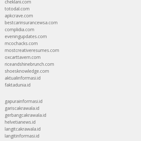
cheklani.com
totodal.com
apkcrave.com
bestcarinsurancewsa.com
complidia.com
eveningupdates.com
mcochacks.com
mostcreativeresumes.com
oxcarttavern.com
riceandshinebrunch.com
shoesknowledge.com
aktualinformasi.id
faktadunia.id
gapurainformasi.id
gariscakrawala.id
gerbangcakrawala.id
helvetianews.id
langitcakrawala.id
langitinformasi.id