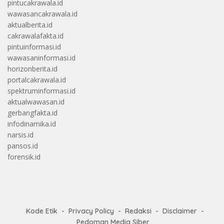
pintucakrawala.id
wawasancakrawala.id
aktualberita.id
cakrawalafakta.id
pintuinformasi.id
wawasaninformasi.id
horizonberita.id
portalcakrawala.id
spektruminformasi.id
aktualwawasan.id
gerbangfakta.id
infodinamika.id
narsis.id
pansos.id
forensik.id
Kode Etik
Privacy Policy
Redaksi
Disclaimer
Pedoman Media Siber