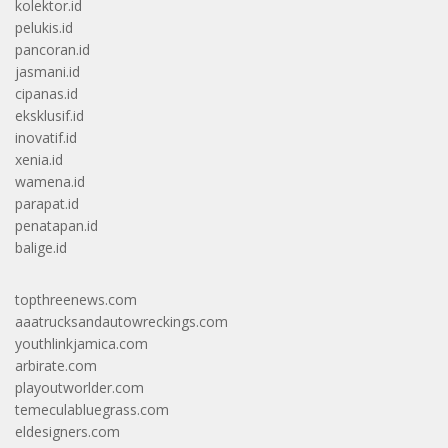
kolektor.id
pelukis.id
pancoran.id
jasmani.id
cipanas.id
eksklusif.id
inovatif.id
xenia.id
wamena.id
parapat.id
penatapan.id
balige.id
topthreenews.com
aaatrucksandautowreckings.com
youthlinkjamica.com
arbirate.com
playoutworlder.com
temeculabluegrass.com
eldesigners.com