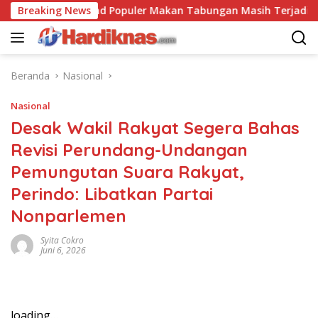
Langsung
n
Breaking News
Trend Populer Makan Tabungan Masih Terjadi? Ekon
ke
konten
Beranda
Nasional
Nasional
Desak Wakil Rakyat Segera Bahas
Revisi Perundang-Undangan
Pemungutan Suara Rakyat,
Perindo: Libatkan Partai
Nonparlemen
Syita Cokro
Juni 6, 2026
loading…