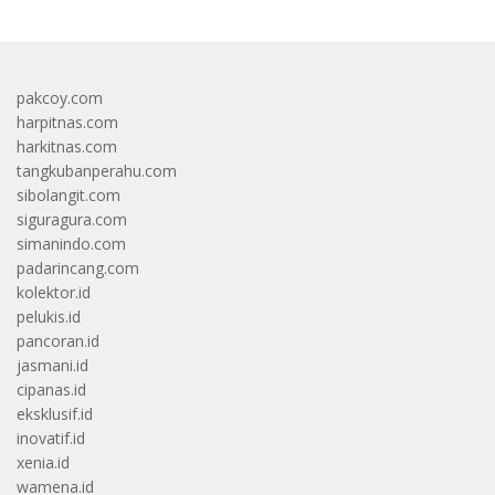
pakcoy.com
harpitnas.com
harkitnas.com
tangkubanperahu.com
sibolangit.com
siguragura.com
simanindo.com
padarincang.com
kolektor.id
pelukis.id
pancoran.id
jasmani.id
cipanas.id
eksklusif.id
inovatif.id
xenia.id
wamena.id