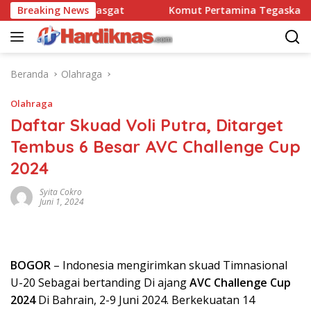
Langsung
nsatbravo 90 Pasgat
Breaking News
Komut Pertamina Tegaskan Tak B
ke
konten
Beranda
Olahraga
Olahraga
Daftar Skuad Voli Putra, Ditarget
Tembus 6 Besar AVC Challenge Cup
2024
Syita Cokro
Juni 1, 2024
BOGOR
– Indonesia mengirimkan skuad Timnasional
U-20 Sebagai bertanding Di ajang
AVC Challenge Cup
2024
Di Bahrain, 2-9 Juni 2024. Berkekuatan 14