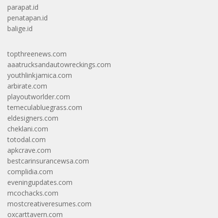
parapat.id
penatapan.id
balige.id
topthreenews.com
aaatrucksandautowreckings.com
youthlinkjamica.com
arbirate.com
playoutworlder.com
temeculabluegrass.com
eldesigners.com
cheklani.com
totodal.com
apkcrave.com
bestcarinsurancewsa.com
complidia.com
eveningupdates.com
mcochacks.com
mostcreativeresumes.com
oxcarttavern.com