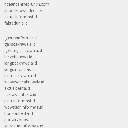
riceandshinebrunch.com
shoesknowledge.com
aktualinformasi.id
faktadunia.id
gapurainformasi.id
gariscakrawala.id
gerbangcakrawala.id
helvetianews.id
langitcakrawala.id
langitinformasi.id
pintucakrawala.id
wawasancakrawala.id
aktualberita.id
cakrawalafakta.id
pintuinformasi.id
wawasaninformasi.id
horizonberita.id
portalcakrawala.id
spektruminformasi.id