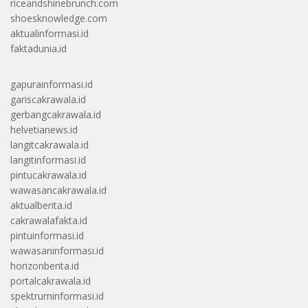
riceandshinebrunch.com
shoesknowledge.com
aktualinformasi.id
faktadunia.id
gapurainformasi.id
gariscakrawala.id
gerbangcakrawala.id
helvetianews.id
langitcakrawala.id
langitinformasi.id
pintucakrawala.id
wawasancakrawala.id
aktualberita.id
cakrawalafakta.id
pintuinformasi.id
wawasaninformasi.id
horizonberita.id
portalcakrawala.id
spektruminformasi.id