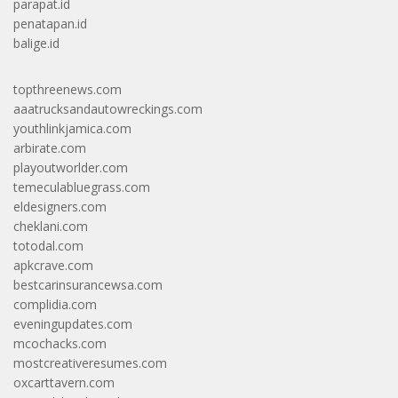
parapat.id
penatapan.id
balige.id
topthreenews.com
aaatrucksandautowreckings.com
youthlinkjamica.com
arbirate.com
playoutworlder.com
temeculabluegrass.com
eldesigners.com
cheklani.com
totodal.com
apkcrave.com
bestcarinsurancewsa.com
complidia.com
eveningupdates.com
mcochacks.com
mostcreativeresumes.com
oxcarttavern.com