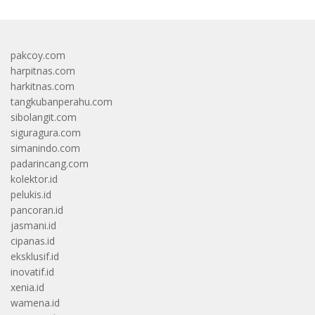
pakcoy.com
harpitnas.com
harkitnas.com
tangkubanperahu.com
sibolangit.com
siguragura.com
simanindo.com
padarincang.com
kolektor.id
pelukis.id
pancoran.id
jasmani.id
cipanas.id
eksklusif.id
inovatif.id
xenia.id
wamena.id