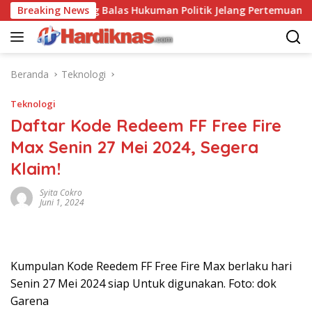
Langsung
-China Saling Balas Hukuman Politik Jelang Pertemuan Trump d
Breaking News
ke
konten
Beranda
Teknologi
Teknologi
Daftar Kode Redeem FF Free Fire
Max Senin 27 Mei 2024, Segera
Klaim!
Syita Cokro
Juni 1, 2024
Kumpulan Kode Reedem FF Free Fire Max berlaku hari
Senin 27 Mei 2024 siap Untuk digunakan. Foto: dok
Garena