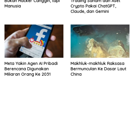
Bukan Hacker Canggih, tapi
Trading Saham dan Aset
Manusia
Crypto Pakai ChatGPT,
Claude, dan Gemini
Meta Yakin Agen AI Pribadi
Makhluk-makhluk Raksasa
Berencana Digunakan
Bermunculan Ke Dasar Laut
Miliaran Orang Ke 2031
China
bandar besar starlight princess1000 bagi bonus