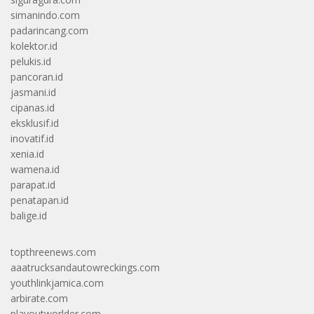
simanindo.com
padarincang.com
kolektor.id
pelukis.id
pancoran.id
jasmani.id
cipanas.id
eksklusif.id
inovatif.id
xenia.id
wamena.id
parapat.id
penatapan.id
balige.id
topthreenews.com
aaatrucksandautowreckings.com
youthlinkjamica.com
arbirate.com
playoutworlder.com