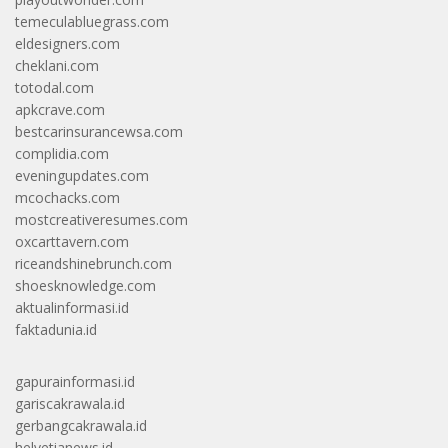
temeculabluegrass.com
eldesigners.com
cheklani.com
totodal.com
apkcrave.com
bestcarinsurancewsa.com
complidia.com
eveningupdates.com
mcochacks.com
mostcreativeresumes.com
oxcarttavern.com
riceandshinebrunch.com
shoesknowledge.com
aktualinformasi.id
faktadunia.id
gapurainformasi.id
gariscakrawala.id
gerbangcakrawala.id
helvetianews.id