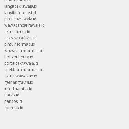
langitcakrawala.id
langitinformasi.id
pintucakrawala.id
wawasancakrawala.id
aktualberita.id
cakrawalafakta.id
pintuinformasi.id
wawasaninformasi.id
horizonberita.id
portalcakrawala.id
spektruminformasi.id
aktualwawasan.id
gerbangfakta.id
infodinamika.id
narsis.id
pansos.id
forensik.id