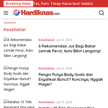
Langsung
 Polisi Tanpa Tes, Polri: Tetap Harus Ikuti Seleksi
Breaking News
Ke
ke
konten
Kesehatan
Kesehatan
Juni 8, 2024
6 Rekomendasi Jus Bagi Bakar
Lemak Perut, Auto Bikin Langsing!
Kesehatan
Juni 8, 2024
Pengin Punya Body Goals dan
Enyahkan Buncit? Kuncinya, Nggak
Mager!
Kesehatan
Juni 8, 2024