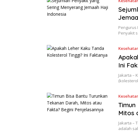
Kesehata
Sejuml
Jemaah
Pengurus 
Penyakit 
Kesehata
Apakah
Ini Fa
Jakarta – 
(kolestero
Kesehata
Timun 
Mitos 
Jakarta – 
adalah sa