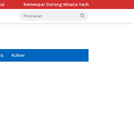
Kemenpar Dorong Wisata Yacht Ciptakan Efek Berganda Un
ta
Kuliner
ar besar starlight princess1000 bagi bonus