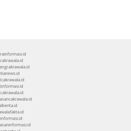
rainformasi.id
scakrawala.id
angcakrawala.id
etianews.id
itcakrawala.id
tinformasi.id
ucakrawala.id
sancakrawala.id
lberita.id
awalafakta.id
uinformasi.id
saninformasi.id