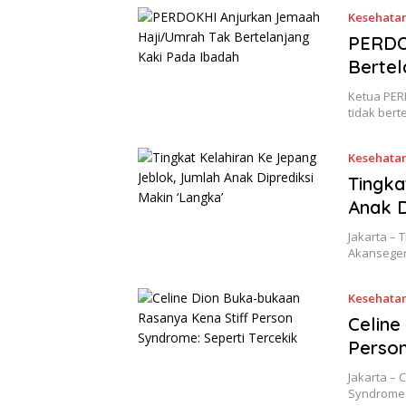
Kesehata
PERDO
Bertel
Ketua PER
tidak ber
Kesehata
Tingka
Anak D
Jakarta – 
Akanseger
Kesehata
Celine
Person
Jakarta – 
Syndrome 