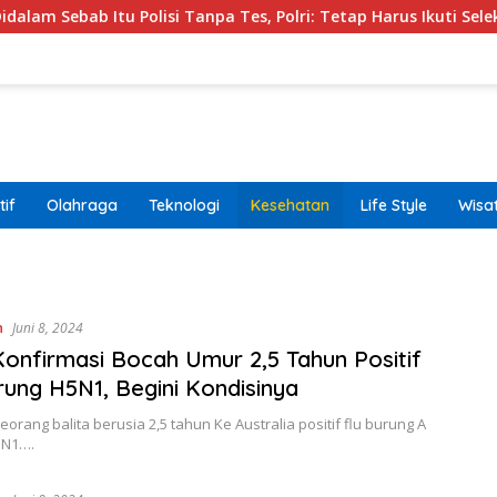
ab Itu Polisi Tanpa Tes, Polri: Tetap Harus Ikuti Seleksi
if
Olahraga
Teknologi
Kesehatan
Life Style
Wisa
band
n
Juni 8, 2024
nfirmasi Bocah Umur 2,5 Tahun Positif
rung H5N1, Begini Kondisinya
Seorang balita berusia 2,5 tahun Ke Australia positif flu burung A
5N1….