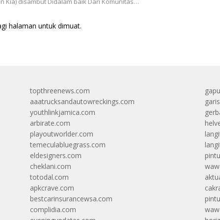
n Kia) disambut Didalam baik Dari Komunitas…
agi halaman untuk dimuat.
topthreenews.com
gapu
aaatrucksandautowreckings.com
gari
youthlinkjamica.com
gerb
arbirate.com
helv
playoutworlder.com
lang
temeculabluegrass.com
langi
eldesigners.com
pint
cheklani.com
wawa
totodal.com
aktua
apkcrave.com
cakr
bestcarinsurancewsa.com
pint
complidia.com
wawa