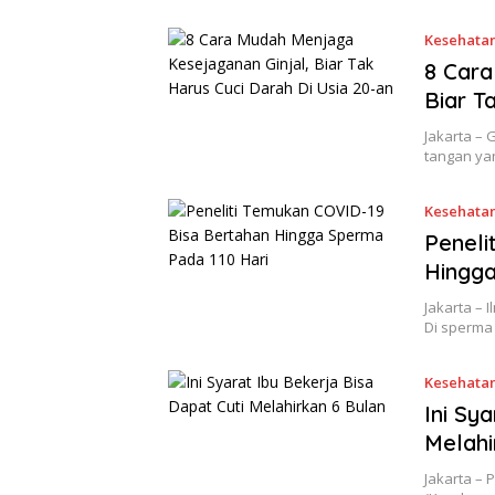
Kesehata
8 Cara
Biar T
Jakarta – 
tangan ya
Kesehata
Peneli
Hingga
Jakarta –
Di sperma
Kesehata
Ini Sy
Melahi
Jakarta –