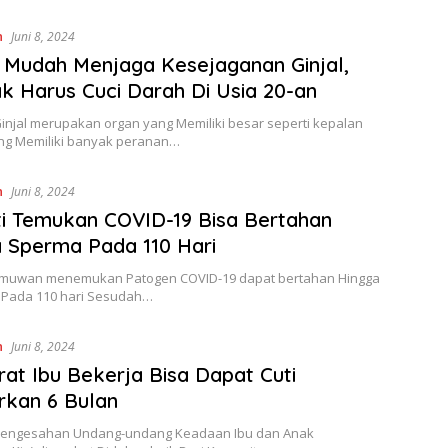
n
Juni 8, 2024
 Mudah Menjaga Kesejaganan Ginjal,
ak Harus Cuci Darah Di Usia 20-an
Ginjal merupakan organ yang Memiliki besar seperti kepalan
ng Memiliki banyak peranan…
n
Juni 8, 2024
ti Temukan COVID-19 Bisa Bertahan
 Sperma Pada 110 Hari
 Ilmuwan menemukan Patogen COVID-19 dapat bertahan Hingga
 Pada 110 hari Sesudah…
n
Juni 8, 2024
arat Ibu Bekerja Bisa Dapat Cuti
rkan 6 Bulan
 Pengesahan Undang-undang Keadaan Ibu dan Anak