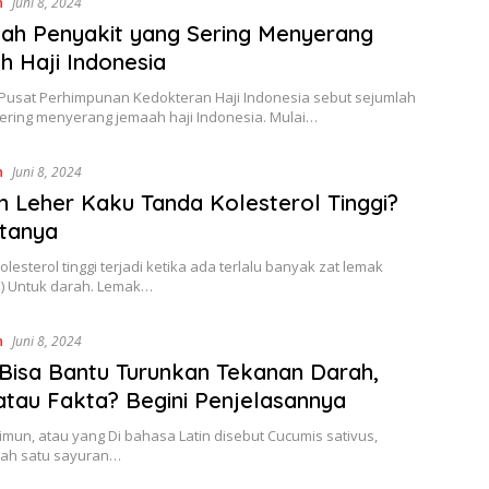
n
Juni 8, 2024
ah Penyakit yang Sering Menyerang
 Haji Indonesia
Pusat Perhimpunan Kedokteran Haji Indonesia sebut sejumlah
sering menyerang jemaah haji Indonesia. Mulai…
n
Juni 8, 2024
 Leher Kaku Tanda Kolesterol Tinggi?
ktanya
Kolesterol tinggi terjadi ketika ada terlalu banyak zat lemak
l) Untuk darah. Lemak…
n
Juni 8, 2024
Bisa Bantu Turunkan Tekanan Darah,
atau Fakta? Begini Penjelasannya
Timun, atau yang Di bahasa Latin disebut Cucumis sativus,
lah satu sayuran…