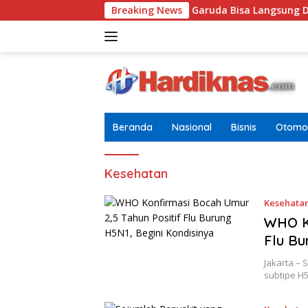
Langsung
uwas Sebut Sertifikat Pramuka Garuda Bisa Langsung Didalam Seb
Breaking News
ke
konten
Beranda
Nasional
Bisnis
Otomot
Kesehatan
Kesehata
WHO Ko
Flu Bu
Jakarta – 
subtipe H