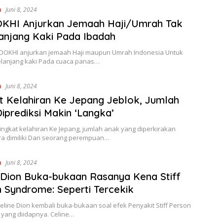
n
Juni 8, 2024
KHI Anjurkan Jemaah Haji/Umrah Tak
anjang Kaki Pada Ibadah
DOKHI anjurkan jemaah Haji maupun Umrah Indonesia Untuk
telanjang kaki Pada cuaca panas…
n
Juni 8, 2024
t Kelahiran Ke Jepang Jeblok, Jumlah
iprediksi Makin ‘Langka’
Tingkat kelahiran Ke Jepang, jumlah anak yang diperkirakan
a dimiliki Dari seorang perempuan…
n
Juni 8, 2024
 Dion Buka-bukaan Rasanya Kena Stiff
 Syndrome: Seperti Tercekik
Celine Dion kembali buka-bukaan soal efek Penyakit Stiff Person
yang diidapnya. Celine…